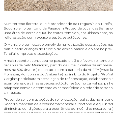
Num terreno florestal que é propriedade da Freguesia do Turcifal
Socorro e no território da Paisagem Protegida Local das Serras 
uma área de cerca de 100 hectares, têm sido, nos últimos anos, re
reflorestação com recurso a espécies autóctones.
O Município tem estado envolvido na realização dessas ações, n
participado crianças do 1.º ciclo do ensino básico e do ensino pré
Turcifal, empresas e associações.
A mais recente aconteceu no passado dia 3 de fevereiro, tendo es
organizada pelo Município, partido de uma iniciativa da empresa
mesma 500 árvores) e contado com a parceria da ANEFA (Associ
Florestais, Agrícolas e do Ambiente) no âmbito do Projeto “ProNa
Carglass participaram nessa ação de reflorestação, colaborando 
exemplares de várias espécies autóctones (como carvalhos, pinhe
adaptam convenientemente às caraterísticas do referido terreno
climáticas.
Pretende-se, com as ações de reflorestação realizadas no mesmo, 
Socorro manchas de ecossistema florestal autóctone e equilibrad
diminuir as condições para a ocorrência de incêndios nessa serra
consequente redução de cargas de biomassa e a descontinuidad