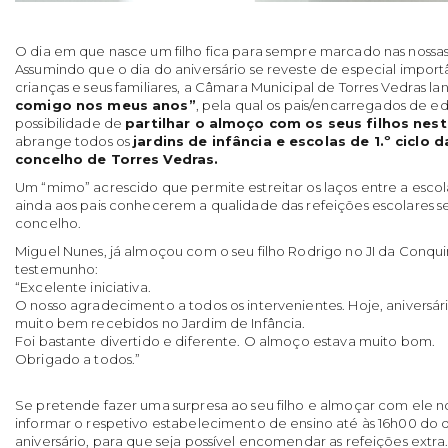
O dia em que nasce um filho fica para sempre marcado nas nossas 
Assumindo que o dia do aniversário se reveste de especial import
crianças e seus familiares, a Câmara Municipal de Torres Vedras lanç
comigo nos meus anos”
, pela qual os pais/encarregados de 
possibilidade de
partilhar o almoço com os seus filhos nest
abrange todos os
jardins de infância e escolas de 1.º ciclo 
concelho de Torres Vedras.
Um “mimo” acrescido que permite estreitar os laços entre a escola 
ainda aos pais conhecerem a qualidade das refeições escolares se
concelho.
Miguel Nunes, já almoçou com o seu filho Rodrigo no JI da Conqui
testemunho:
“Excelente iniciativa.
O nosso agradecimento a todos os intervenientes. Hoje, aniversár
muito bem recebidos no Jardim de Infância.
Foi bastante divertido e diferente. O almoço estava muito bom.
Obrigado a todos.”
Se pretende fazer uma surpresa ao seu filho e almoçar com ele no
informar o respetivo estabelecimento de ensino até às 16h00 do d
aniversário, para que seja possível encomendar as refeições extra.