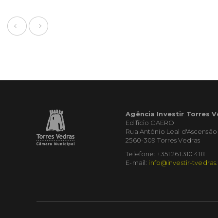
Agência Investir Torres 
Edifício CAERO
Rua António Leal d'Ascensão
2560-309 Torres Vedras
Telefone: +351 261 310 418
E-mail:
info@investir-tvedras