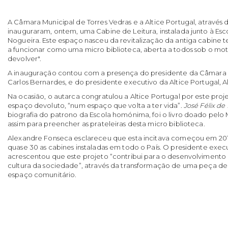
A Câmara Municipal de Torres Vedras e a Altice Portugal, através 
inauguraram, ontem, uma Cabine de Leitura, instalada junto à Es
Nogueira. Este espaço nasceu da revitalização da antiga cabine t
a funcionar como uma micro biblioteca, aberta a todos sob o mote 
devolver".
A inauguração contou com a presença do presidente da Câmara M
Carlos Bernardes, e do presidente executivo da Altice Portugal, 
Na ocasião, o autarca congratulou a Altice Portugal por este pro
espaço devoluto, “num espaço que volta a ter vida”.
José Félix d
biografia do patrono da Escola homónima, foi o livro doado pelo 
assim para preencher as prateleiras desta micro biblioteca.
Alexandre Fonseca esclareceu que esta incitava começou em 201
quase 30 as cabines instaladas em todo o País. O presidente execu
acrescentou que este projeto “contribui para o desenvolvimento do
cultura da sociedade”, através da transformação de uma peça de
espaço comunitário.