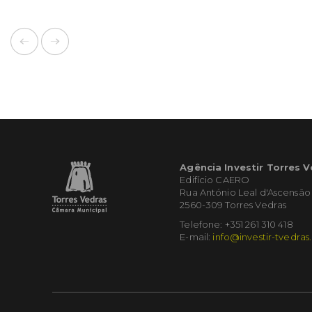
Agência Investir Torres 
Edifício CAERO
Rua António Leal d'Ascensão
2560-309 Torres Vedras
Telefone: +351 261 310 418
E-mail:
info@investir-tvedras