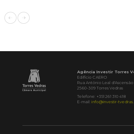
Agência Investir Torres 
Edifício CAERO
Rua António Leal d'Ascensão
2560-309 Torres Vedras
Telefone: +351 261 310 418
E-mail:
info@investir-tvedras