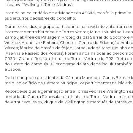
iniciativa “Walking in Torres Vedras”.
Inserida no calendário de atividades da ASSIM, esta foi a primeir
os percursos pedestres do concelho.
Durante seis dias, o grupo participante na atividade visitou um c
interesse: centro histórico de Torres Vedras; Museu Municipal Leo
Zambujal; Área de Paisagem Protegida das Serras do Socorro e Ar
Vicente, Archeira e Feiteira; Choupal; Centro de Educação Ambi
Várzea; fábrica de pastéis de feijão Coroa; Adega Mãe; Moinho do
(Azenha e Passeio dos Poetas). Foram ainda na ocasião percorrid
GR30 - Grande Rota das Linhas de Torres Vedras, do PR2 - Rota do 
do Castro do Zambujal. O programa da atividade incluiu também 
a Lisboa.
De referir que o presidente da Câmara Municipal, Carlos Bernarde
maio, no edifício da Câmara Muncipal, os participantes na iniciativ
Recorde-se que a geminação entre Torres Vedras e Wellington e
período da Guerra Peninsular e as Linhas de Torres Vedras, mais 
de Arthur Wellesley, duque de Wellington e marquês de Torres Ve