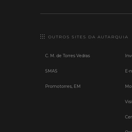
OUTROS SITES DA AUTARQUIA
C. M. de Torres Vedras
Inv
SMAS
E-n
Promotorres, EM
Mob
Vis
Cen