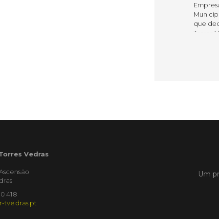
Empres
Municíp
que dec
Torres 
Feira d
LER
Publica
Muni
mem
ente
 Torres Vedras
de i
'Ascensão
Um pr
Um mem
dras
Municíp
10 418
Agency 
r-tvedras.pt
7 de ju
claustr