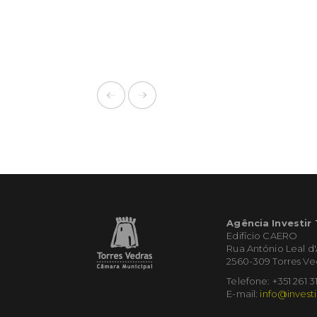
Agência Investir
Edifício CAERO
Rua António Leal d
2560-309 Torres Ve
Telefone: +351 261 3
E-mail:
info@investi