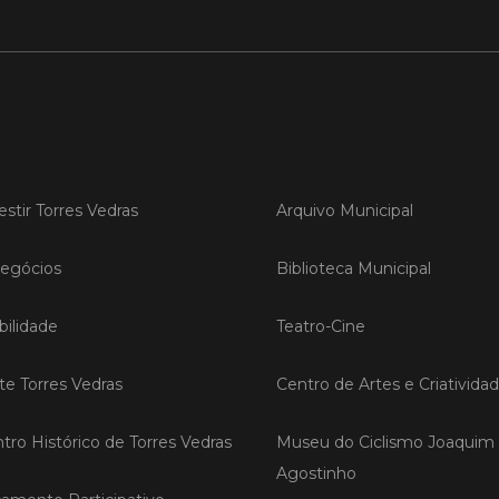
LER
Publica
Torre
estir Torres Vedras
Arquivo Municipal
ediç
A Sema
egócios
Biblioteca Municipal
Vedras r
reunin
empresa
ilidade
Teatro-Cine
iniciati
negócio
compet
ite Torres Vedras
Centro de Artes e Criativida
tro Histórico de Torres Vedras
Museu do Ciclismo Joaquim
LER
Agostinho