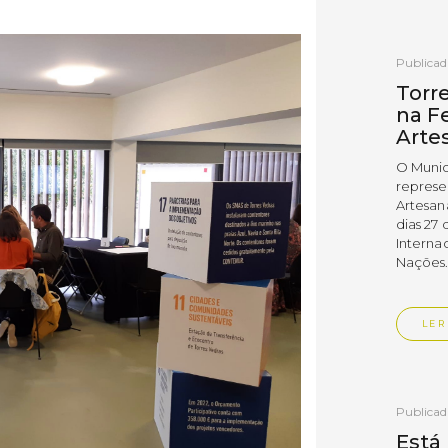
Publica
Torr
na Fe
Arte
O Munic
represe
Artesan
dias 27 
Interna
Nações
LER
Publica
Está