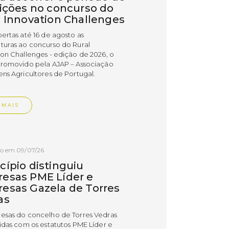
rições no concurso do
l Innovation Challenges
bertas até 16 de agosto as
turas ao concurso do Rural
ion Challenges - edição de 2026, o
promovido pela AJAP – Associação
ens Agricultores de Portugal.
 MAIS
do em 09/07/26
cípio distinguiu
esas PME Líder e
esas Gazela de Torres
as
esas do concelho de Torres Vedras
uidas com os estatutos PME Líder e