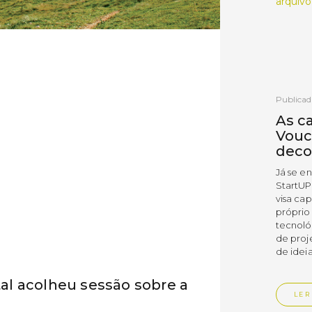
arquivo
Publicad
As c
Vouc
deco
Já se e
StartUP
visa cap
próprio
tecnoló
de proj
de ideia
l acolheu sessão sobre a
LER