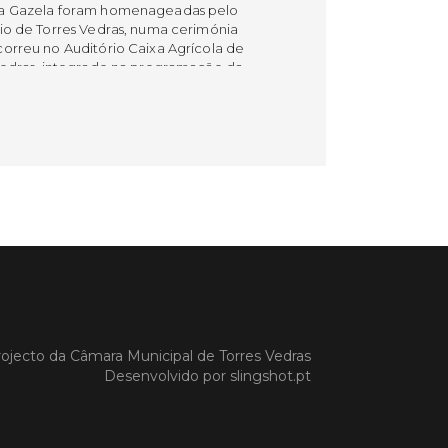
a Gazela foram homenageadas pelo
io de Torres Vedras, numa cerimónia
orreu no Auditório Caixa Agrícola de
Vedras, integrado na programação da
e S. Pedro 2026
 MAIS
do em 08/07/26
cípio estabeleceu
orando de
ndimento com agência
nvestimento de Oeiras
ojecto da
Câmara Municipal de Torres Vedras
orando de entendimento entre o
Desenvolvido por
slingshot.pt
io e a Oeiras Valley Investment
foi assinado na manhã de ontem, dia
lho, numa cerimónia realizada no
o do Convento da Graça.