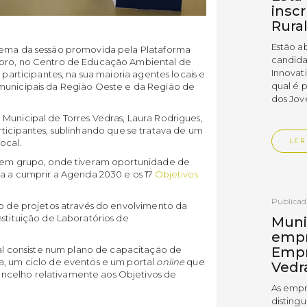
insc
Rura
Estão a
 tema da sessão promovida pela Plataforma
candida
ubro, no Centro de Educação Ambiental de
Innovat
 participantes, na sua maioria agentes locais e
qual é 
rmunicipais da Região Oeste e da Região de
dos Jov
Municipal de Torres Vedras, Laura Rodrigues,
ticipantes, sublinhando que se tratava de um
ocal.
LER
am em grupo, onde tiveram oportunidade de
ta a cumprir a Agenda 2030 e os 17
Objetivos
Publica
ão de projetos através do envolvimento da
nstituição de Laboratórios de
Muni
empr
 consiste num plano de capacitação de
Empr
a, um ciclo de eventos e um portal
online
que
Vedr
ncelho relativamente aos Objetivos de
As empr
disting