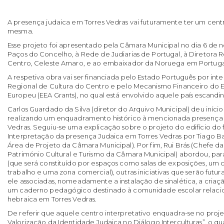
A presença judaica em Torres Vedras vai futuramente ter um centr
mesma.
Esse projeto foi apresentado pela Câmara Municipal no dia 6 de n
Paços do Concelho, à Rede de Judiarias de Portugal, à Diretora R
Centro, Celeste Amaro, e ao embaixador da Noruega em Portuga
A respetiva obra vai ser financiada pelo Estado Português por in
Regional de Cultura do Centro e pelo Mecanismo Financeiro do
Europeu (EEA Grants), no qual está envolvido aquele país escandi
Carlos Guardado da Silva (diretor do Arquivo Municipal) deu iníci
realizando um enquadramento histórico à mencionada presença n
Vedras. Seguiu-se uma explicação sobre o projeto do edifício do
Interpretação da presença Judaica em Torres Vedras por Tiago B
Área de Projeto da Câmara Municipal). Por fim, Rui Brás (Chefe da 
Património Cultural e Turismo da Câmara Municipal) abordou, p
(que será constituído por espaços como salas de exposições, um c
trabalho e uma zona comercial), outras iniciativas que serão fu
ele associadas, nomeadamente a instalação de sinalética, a cria
um caderno pedagógico destinado à comunidade escolar relaci
hebraica em Torres Vedras.
De referir que aquele centro interpretativo enquadra-se no proje
Valorização da Identidade Judaica no Diálogo Interculturas”, o 