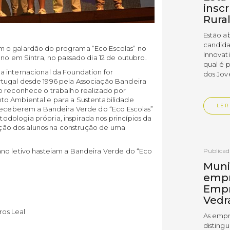
insc
Rura
Estão a
candida
m o galardão do programa “Eco Escolas” no
Innovat
ano em Sintra, no passado dia 12 de outubro.
qual é 
 internacional da Foundation for
dos Jov
tugal desde 1996 pela Associação Bandeira
o reconhece o trabalho realizado por
to Ambiental e para a Sustentabilidade
LER
 receberem a Bandeira Verde do “Eco Escolas”
ologia própria, inspirada nos princípios da
pação dos alunos na construção de uma
no letivo hasteiam a Bandeira Verde do “Eco
Publica
Muni
empr
Empr
Vedr
ros Leal
As empr
disting