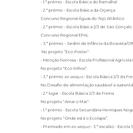
- 1.° prémio - Escola Básica do Ramalhal
- 2.° prémio - Escola Básica da Orjariça
Concurso Regional Águas do Tejo Atlântico
- 2.° prémio - Escola Básica 2/3 de São Gonçalo
Concurso Regional EPAL
- 3.° prémio - Jardim de Infância da Boavista/Ol
No projeto “Eco-Poster”:
- Menção honrosa - Escola Profissional Agrícol
No projeto "Eco-trilhos”:
- 3.° prémio
ex-aequo
- Escola Básica 2/3 da Fre
No Desafio de alimentação saudável e sustent
- 2.° lugar - Escola Básica 2/3 da Freiria
No projeto “Amar o Mar”:
- 1.° prémio - Escola Secundária Henriques Nog
No projeto “Onde está o Ecolapis”:
- Premiado em
ex-aequo
- 3.° escalão - Escol