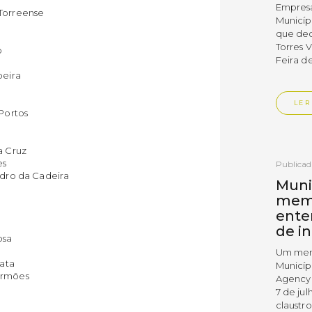
Empres
 Torreense
Municíp
que dec
Torres 
o
Feira d
oeira
LER
 Portos
a Cruz
es
Publica
edro da Cadeira
Muni
mem
ente
de i
osa
Um mem
iata
Municíp
armões
Agency 
7 de ju
claustr