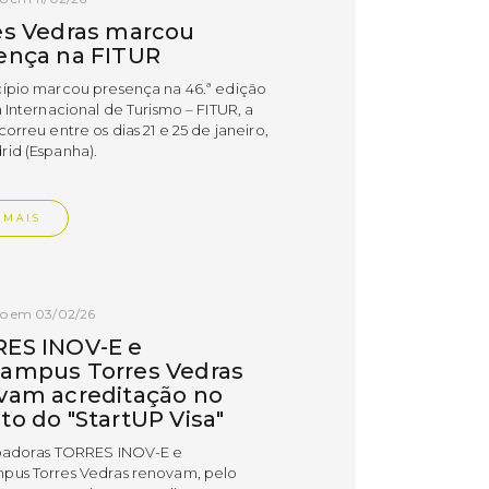
es Vedras marcou
ença na FITUR
ípio marcou presença na 46.ª edição
 Internacional de Turismo – FITUR, a
orreu entre os dias 21 e 25 de janeiro,
id (Espanha).
 MAIS
do em 03/02/26
ES INOV-E e
ampus Torres Vedras
vam acreditação no
to do "StartUP Visa"
badoras TORRES INOV-E e
us Torres Vedras renovam, pelo