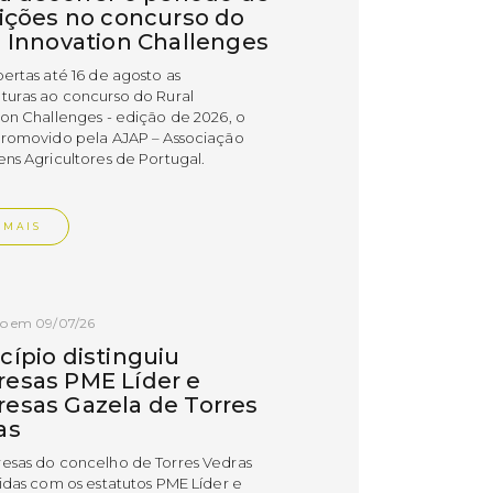
rições no concurso do
l Innovation Challenges
bertas até 16 de agosto as
turas ao concurso do Rural
ion Challenges - edição de 2026, o
promovido pela AJAP – Associação
ens Agricultores de Portugal.
 MAIS
do em 09/07/26
cípio distinguiu
esas PME Líder e
esas Gazela de Torres
as
esas do concelho de Torres Vedras
uidas com os estatutos PME Líder e