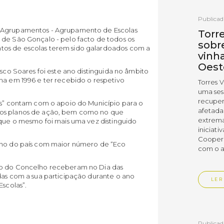
Publicad
o Agrupamentos - Agrupamento de Escolas
Torr
 de São Gonçalo - pelo facto de todos os
sobr
tos de escolas terem sido galardoados com a
vinh
Oest
isco Soares foi este ano distinguida no âmbito
ma em 1996 e ter recebido o respetivo
Torres 
uma ses
recuper
las” contam com o apoio do Município para o
afetada
vos planos de ação, bem como no que
extrema
 que o mesmo foi mais uma vez distinguido
iniciati
Coopera
elho do país com maior número de “Eco
com o a
no do Concelho receberam no Dia das
das com a sua participação durante o ano
LER
Escolas”.
Publicad