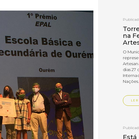
Publica
Torr
na Fe
Arte
O Munic
represe
Artesan
dias 27 
Interna
Nações
LER
Publica
Está