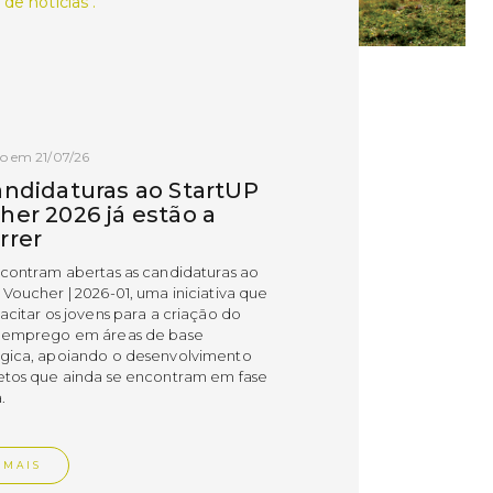
 de notícias .
o em 21/07/26
andidaturas ao StartUP
her 2026 já estão a
rrer
ncontram abertas as candidaturas ao
 Voucher | 2026-01, uma iniciativa que
acitar os jovens para a criação do
 emprego em áreas de base
gica, apoiando o desenvolvimento
etos que ainda se encontram em fase
.
 MAIS