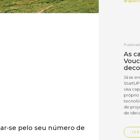
arquivo
Publicad
As c
Vouc
deco
Já se e
StartUP
visa cap
próprio
tecnoló
de proj
de ideia
iar-se pelo seu número de
LER