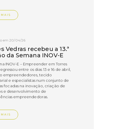
 MAIS
do em 20/04/26
s Vedras recebeu a 13.ª
ão da Semana INOV-E
na INOV-E – Empreender em Torres
egressou entre os dias 13 e 16 de abril,
do empreendedores, tecido
rial e especialistas num conjunto de
vas focadas na inovação, criação de
s e desenvolvimento de
ências empreendedoras.
 MAIS