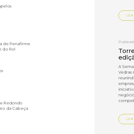
mpelos
LER
Publica
oa de Penafirme
e do Rol
Torre
ediç
A Sema
os
Vedras r
reunin
empresa
iniciati
negócio
compet
nte Redondo
eiro da Cabeça
LER