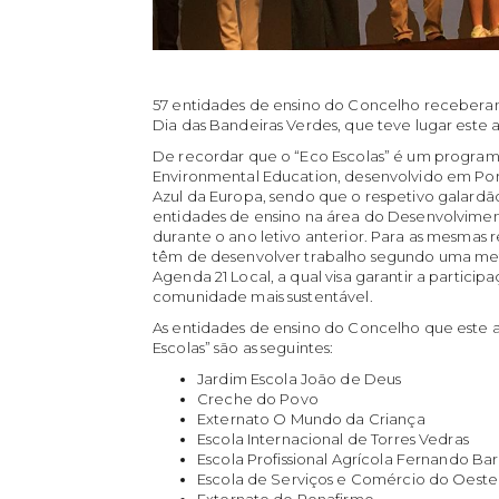
57 entidades de ensino do Concelho recebera
Dia das Bandeiras Verdes, que teve lugar este 
De recordar que o “Eco Escolas” é um programa
Environmental Education, desenvolvido em Por
Azul da Europa, sendo que o respetivo galardã
entidades de ensino na área do Desenvolvimen
durante o ano letivo anterior. Para as mesmas
têm de desenvolver trabalho segundo uma metod
Agenda 21 Local, a qual visa garantir a partici
comunidade mais sustentável.
As entidades de ensino do Concelho que este a
Escolas” são as seguintes:
Jardim Escola João de Deus
Creche do Povo
Externato O Mundo da Criança
Escola Internacional de Torres Vedras
Escola Profissional Agrícola Fernando Bar
Escola de Serviços e Comércio do Oeste
Externato de Penafirme