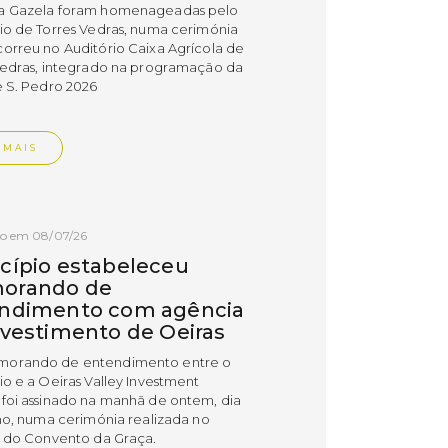
a Gazela foram homenageadas pelo
io de Torres Vedras, numa cerimónia
orreu no Auditório Caixa Agrícola de
Vedras, integrado na programação da
e S. Pedro 2026
 MAIS
do em 08/07/26
cípio estabeleceu
orando de
ndimento com agência
nvestimento de Oeiras
orando de entendimento entre o
io e a Oeiras Valley Investment
foi assinado na manhã de ontem, dia
lho, numa cerimónia realizada no
o do Convento da Graça.