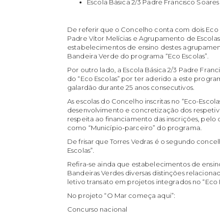
Escola Básica 2/3 Padre Francisco Soares
De referir que o Concelho conta com dois Ec
Padre Vítor Melícias e Agrupamento de Escolas
estabelecimentos de ensino destes agrupamen
Bandeira Verde do programa “Eco Escolas”.
Por outro lado, a Escola Básica 2/3 Padre Franc
do “Eco Escolas” por ter aderido a este progra
galardão durante 25 anos consecutivos.
As escolas do Concelho inscritas no “Eco-Esco
desenvolvimento e concretização dos respeti
respeita ao financiamento das inscrições, pelo
como “Município-parceiro” do programa.
De frisar que Torres Vedras é o segundo conc
Escolas”.
Refira-se ainda que estabelecimentos de ensi
Bandeiras Verdes diversas distinções relaciona
letivo transato em projetos integrados no “Eco 
No projeto “O Mar começa aqui”:
Concurso nacional