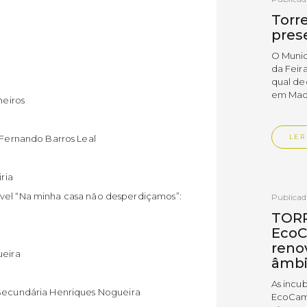
Torr
pres
O Munic
da Feira
qual dec
em Madr
heiros
a Fernando Barros Leal
LER
iria
ável “Na minha casa não desperdiçamos”:
Publica
TORR
EcoC
reno
ueira
âmbi
As incu
a Secundária Henriques Nogueira
EcoCamp