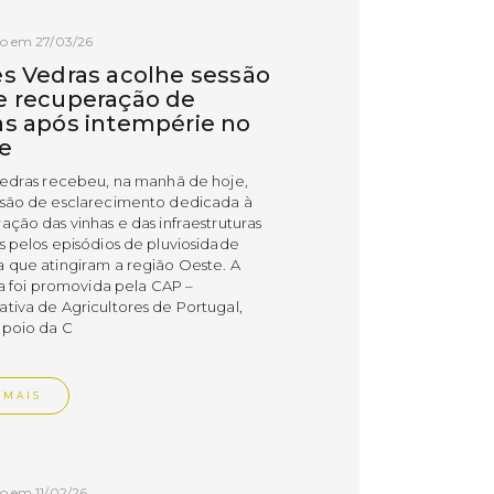
o em 27/03/26
es Vedras acolhe sessão
e recuperação de
as após intempérie no
e
Vedras recebeu, na manhã de hoje,
são de esclarecimento dedicada à
ação das vinhas e das infraestruturas
s pelos episódios de pluviosidade
 que atingiram a região Oeste. A
va foi promovida pela CAP –
tiva de Agricultores de Portugal,
poio da C
 MAIS
o em 11/02/26