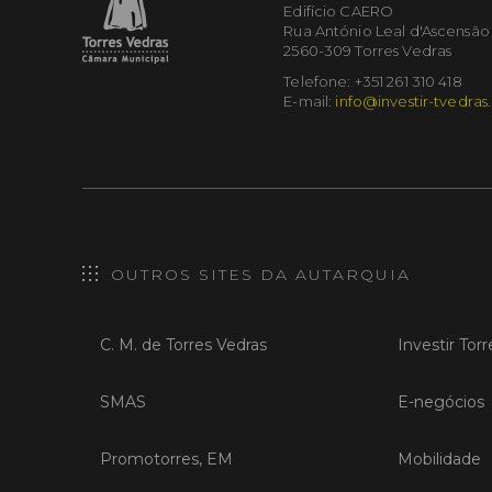
Edifício CAERO
Rua António Leal d'Ascensão
2560-309 Torres Vedras
Telefone: +351 261 310 418
E-mail:
info@investir-tvedras
OUTROS SITES DA AUTARQUIA
C. M. de Torres Vedras
Investir Tor
SMAS
E-negócios
Promotorres, EM
Mobilidade