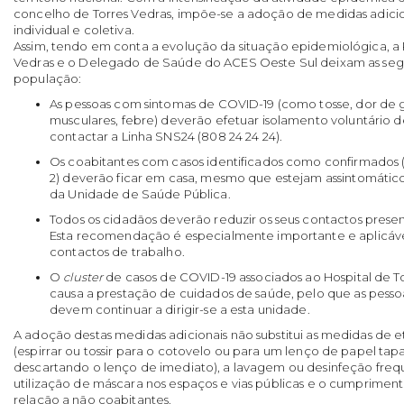
concelho de Torres Vedras, impõe-se a adoção de medidas adici
individual e coletiva.
Assim, tendo em conta a evolução da situação epidemiológica, a P
Vedras e o Delegado de Saúde do ACES Oeste Sul deixam as se
população:
As pessoas com sintomas de COVID-19 (como tosse, dor de 
musculares, febre) deverão efetuar isolamento voluntário 
contactar a Linha SNS24 (808 24 24 24).
Os coabitantes com casos identificados como confirmados
2) deverão ficar em casa, mesmo que estejam assintomático
da Unidade de Saúde Pública.
Todos os cidadãos deverão reduzir os seus contactos presen
Esta recomendação é especialmente importante e aplicável
contactos de trabalho.
O
cluster
de casos de COVID-19 associados ao Hospital de 
causa a prestação de cuidados de saúde, pelo que as pess
devem continuar a dirigir-se a esta unidade.
A adoção destas medidas adicionais não substitui as medidas de et
(espirrar ou tossir para o cotovelo ou para um lenço de papel tap
descartando o lenço de imediato), a lavagem ou desinfeção freq
utilização de máscara nos espaços e vias públicas e o cumprimento
relação a não coabitantes.