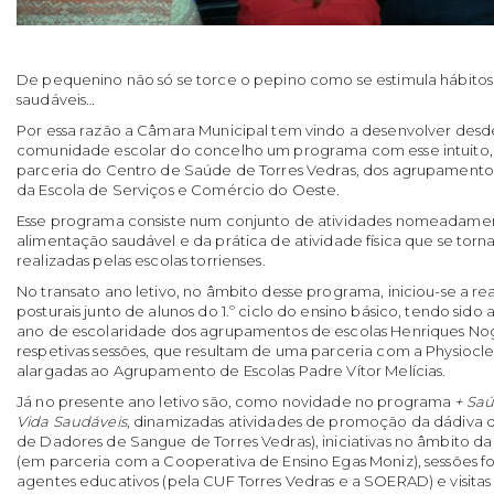
De pequenino não só se torce o pepino como se estimula hábitos 
saudáveis…
Por essa razão a Câmara Municipal tem vindo a desenvolver desd
comunidade escolar do concelho um programa com esse intuito,
parceria do Centro de Saúde de Torres Vedras, dos agrupamento
da Escola de Serviços e Comércio do Oeste.
Esse programa consiste num conjunto de atividades nomeadam
alimentação saudável e da prática de atividade física que se tor
realizadas pelas escolas torrienses.
No transato ano letivo, no âmbito desse programa, iniciou-se a rea
posturais junto de alunos do 1.º ciclo do ensino básico, tendo sido 
ano de escolaridade dos agrupamentos de escolas Henriques Nogu
respetivas sessões, que resultam de uma parceria com a Physiocl
alargadas ao Agrupamento de Escolas Padre Vítor Melícias.
Já no presente ano letivo são, como novidade no programa
+ Saú
Vida Saudáveis
, dinamizadas atividades de promoção da dádiva 
de Dadores de Sangue de Torres Vedras), iniciativas no âmbito d
(em parceria com a Cooperativa de Ensino Egas Moniz), sessões fo
agentes educativos (pela CUF Torres Vedras e a SOERAD) e visitas