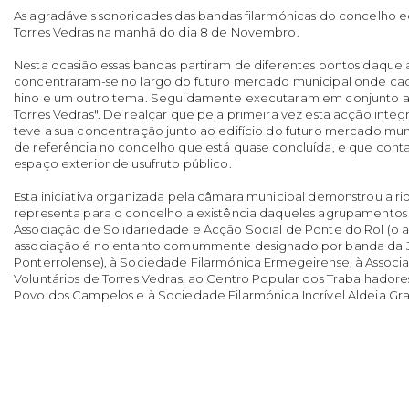
As agradáveis sonoridades das bandas filarmónicas do concelho 
Torres Vedras na manhã do dia 8 de Novembro.
Nesta ocasião essas bandas partiram de diferentes pontos daquel
concentraram-se no largo do futuro mercado municipal onde cad
hino e um outro tema. Seguidamente executaram em conjunto a
Torres Vedras". De realçar que pela primeira vez esta acção inte
teve a sua concentração junto ao edifício do futuro mercado mun
de referência no concelho que está quase concluída, e que con
espaço exterior de usufruto público.
Esta iniciativa organizada pela câmara municipal demonstrou a ri
representa para o concelho a existência daqueles agrupamentos
Associação de Solidariedade e Acção Social de Ponte do Rol (o
associação é no entanto comummente designado por banda da 
Ponterrolense), à Sociedade Filarmónica Ermegeirense, à Assoc
Voluntários de Torres Vedras, ao Centro Popular dos Trabalhadores
Povo dos Campelos e à Sociedade Filarmónica Incrível Aldeia G