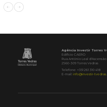
Agência Investir Torres 
Edifício CAERO
Rua António Leal d'Ascensão
2560-309 Torres Vedras
Telefone: +351 261 310 418
E-mail:
info@investir-tvedras