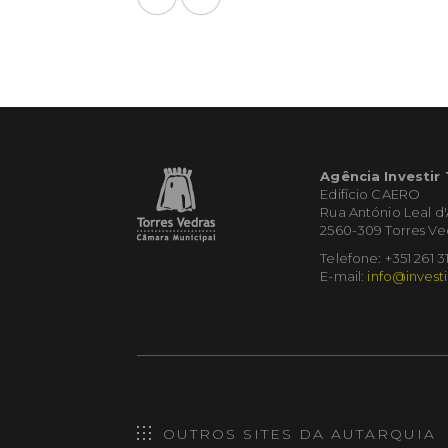
Agência Investir
Edifício CAERO
Rua António Leal d
2560-309 Torres Ve
Telefone: +351 261 3
E-mail:
info@investi
OUTROS SITES DA AUTARQUIA