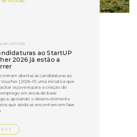
 de notícias .
o em 21/07/26
andidaturas ao StartUP
her 2026 já estão a
rrer
ncontram abertas as candidaturas ao
 Voucher | 2026-01, uma iniciativa que
acitar os jovens para a criação do
 emprego em áreas de base
gica, apoiando o desenvolvimento
etos que ainda se encontram em fase
.
 MAIS