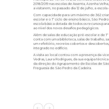
2018/2019 nas escolas de Assenta, Azenha Velh
a visitarem, no passado dia 12 de julho, a escol
Com capacidade para um máximo de 362 criança
escolar e o 1º ciclo de ensino básico, São Pedr
escola básica dotada de todos os recursos pa
ao nível dos novos desafios pedagógicos.
Além de salas de educação pré-escolar e de 1º 
conta com uma biblioteca, salas de trabalho, 
um refeitório, recreios cobertos e descobertos,
integrado no edifício.
A visita ao local contou com a presença da vi
Vedras, Laura Rodrigues, da sua equipa técnica
da direção do Agrupamento de Escolas de São
Freguesia de São Pedro da Cadeira.