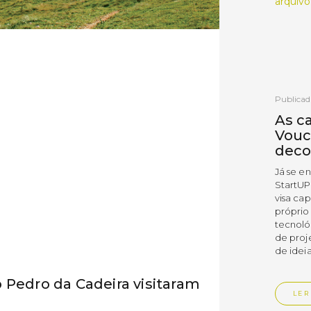
arquivo
Publicad
As c
Vouc
deco
Já se e
StartUP
visa cap
próprio
tecnoló
de proj
de ideia
 Pedro da Cadeira visitaram
LER