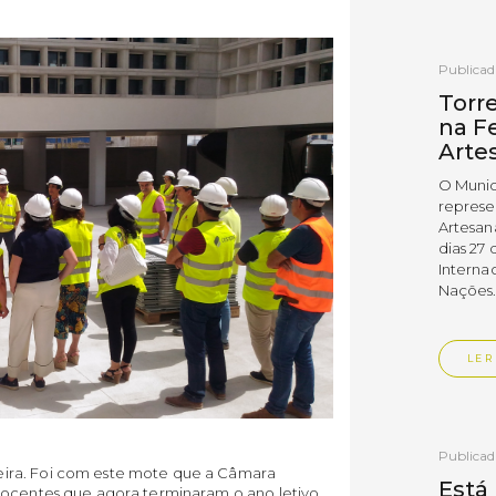
Publica
Torr
na Fe
Arte
O Munic
represe
Artesan
dias 27 
Interna
Nações
LER
Publica
ira. Foi com este mote que a Câmara
Está
docentes que agora terminaram o ano letivo