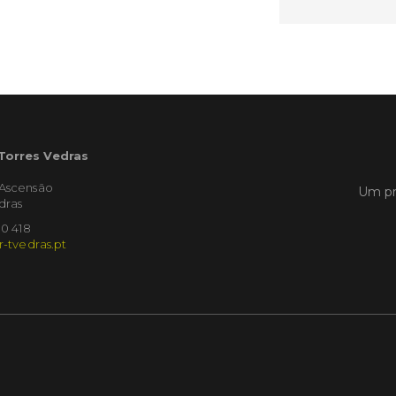
Empres
Municíp
que dec
Torres 
Feira d
LER
 Torres Vedras
'Ascensão
Um pr
dras
Publica
10 418
Muni
r-tvedras.pt
mem
ente
de i
Um mem
Municíp
Agency 
7 de ju
claustr