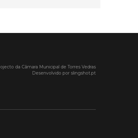
a Gazela foram homenageadas pelo
io de Torres Vedras, numa cerimónia
orreu no Auditório Caixa Agrícola de
Vedras, integrado na programação da
e S. Pedro 2026
 MAIS
ojecto da
Câmara Municipal de Torres Vedras
do em 08/07/26
Desenvolvido por
slingshot.pt
cípio estabeleceu
orando de
ndimento com agência
nvestimento de Oeiras
orando de entendimento entre o
io e a Oeiras Valley Investment
foi assinado na manhã de ontem, dia
lho, numa cerimónia realizada no
o do Convento da Graça.