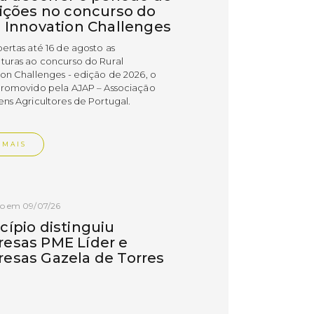
rições no concurso do
l Innovation Challenges
bertas até 16 de agosto as
turas ao concurso do Rural
ion Challenges - edição de 2026, o
promovido pela AJAP – Associação
ens Agricultores de Portugal.
 MAIS
do em 09/07/26
cípio distinguiu
esas PME Líder e
esas Gazela de Torres
as
esas do concelho de Torres Vedras
uidas com os estatutos PME Líder e