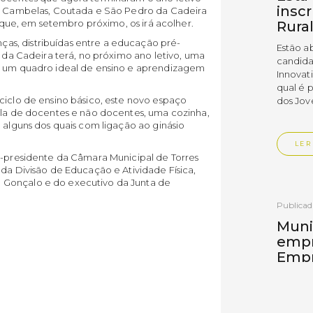
insc
a, Cambelas, Coutada e São Pedro da Cadeira
a que, em setembro próximo, os irá acolher.
Rura
s, distribuídas entre a educação pré-
Estão a
o da Cadeira terá, no próximo ano letivo, uma
candida
ra um quadro ideal de ensino e aprendizagem
Innovat
qual é 
ciclo de ensino básico, este novo espaço
dos Jov
sala de docentes e não docentes, uma cozinha,
 alguns dos quais com ligação ao ginásio
LER
ce-presidente da Câmara Municipal de Torres
 da Divisão de Educação e Atividade Física,
 Gonçalo e do executivo da Junta de
Publica
Muni
empr
Empr
Vedr
As empr
disting