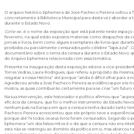
O arquivo histórico Ephemera de José Pacheco Pereira voltou a T
concretamente à Biblioteca Municipal para desta vez abordar a 
durante o Estado Novo.
Corte-se…
é o nome da exposição que está patente neste espaço 
fevereiro, na qual estão expostos materiais como despachos da cens
jornais e livros, bem como alguns exemplares de livros que duran
proibidos ou parcialmente censurados pelo célebre “lápis azul”.
C
documentário sobre o tema da censura durante o Estado Novo que 
do Arquivo Ephemera relacionada com essa temática.
Presente na inauguração desta exposição esteve a vice-preside
Torres Vedras, Laura Rodrigues, que referiu a propósito da mesma
resgatar a nossa História” até porque “ainda é difícil olhar para a n
Agradeceu ainda a José Pacheco Pereira as evidências por ele tr
mostra, as quais contribuirão certamente para se criar ”um futuro
Na sua intervenção, este historiador e político afirmou que “as p
eficácia da censura, que foi o melhor instrumento do Estado Novo
nenhum país na Europa em que a censura tenha durado tanto te
Pacheco Pereira acrescentou que ele próprio teve a experiência
porque até 74 todos os seus livros foram censurados. Segundo o p
Ephemera “um dos falsos mitos é o de que a censura não era inte
esta não se restringiu ao domínio da política em si, mas abarcou