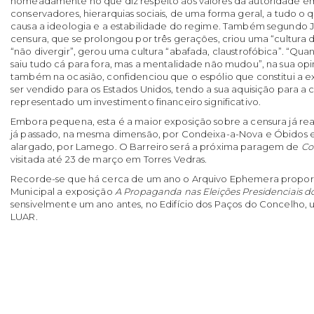
nomeadamente no que diz respeito aos valores da autoridade em g
conservadores, hierarquias sociais, de uma forma geral, a tudo o
causa a ideologia e a estabilidade do regime. Também segundo J
censura, que se prolongou por três gerações, criou uma “cultura 
“não divergir”, gerou uma cultura “abafada, claustrofóbica”. “Qu
saiu tudo cá para fora, mas a mentalidade não mudou”, na sua opin
também na ocasião, confidenciou que o espólio que constitui a e
ser vendido para os Estados Unidos, tendo a sua aquisição para 
representado um investimento financeiro significativo.
Embora pequena, esta é a maior exposição sobre a censura já re
já passado, na mesma dimensão, por Condeixa-a-Nova e Óbidos 
alargado, por Lamego. O Barreiro será a próxima paragem de
Co
visitada até 23 de março em Torres Vedras.
Recorde-se que há cerca de um ano o Arquivo Ephemera proporc
Municipal a exposição
A Propaganda nas Eleições Presidenciais d
sensivelmente um ano antes, no Edifício dos Paços do Concelho,
LUAR.