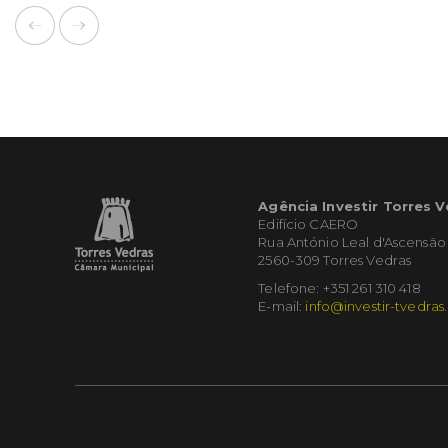
Agência Investir Torres 
Edifício CAERO
Rua António Leal d'Ascensão
2560-309 Torres Vedras
Telefone: +351 261 310 418
E-mail:
info@investir-tvedras