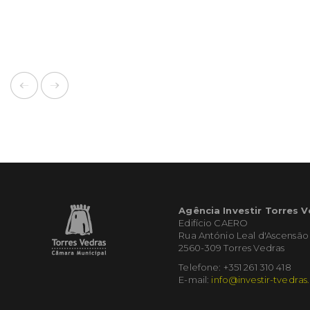
Agência Investir Torres 
Edifício CAERO
Rua António Leal d'Ascensão
2560-309 Torres Vedras
Telefone: +351 261 310 418
E-mail:
info@investir-tvedras