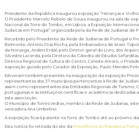
Presidente da República inaugurou exposição “Heranças e Vivênci
O Presidente Marcelo Rebelo de Sousa inaugurou, na sala de exp
Nacional da Torre do Tombo, em Lisboa, a Exposição Internaciona
Judaicas em Portugal” organizada pela da Rede de Judiarias de Po
Recebido pelo Presidente da Rede de Judiarias de Portugal e Pr
Belmonte, António Dias Rocha, pela Embaixadora de Israel, Tzip
da Noruega, Anders Erdal, pelo Diretor-geral do Livro, dos Arquivo
Silvestre Lacerda, pela Diretora da Cátedra de Estudos Sefarditas,
Diretora Regional de Cultura do Centro, Celeste Amaro, o Preside
exposição guiado pelo Curador da Exposição, Paulo Mendes Pint
Estiveram também presentes na inauguração da exposição Presi
representantes dos 37 municípios pertencentes à Rede de Judiaria
assim como representantes das Entidades Regionais de Turismo,
portuguesas e as instituições científicas e académicas dedicadas
esta associação.
O Município de Torres Vedras, membro da Rede de Judiarias, est
vereadora Ana Umbelino.
A exposição ficará patente na Torre do Tombo até ao próximo dia 
Esta notícia foi retirada do site da
Presidência da República Port