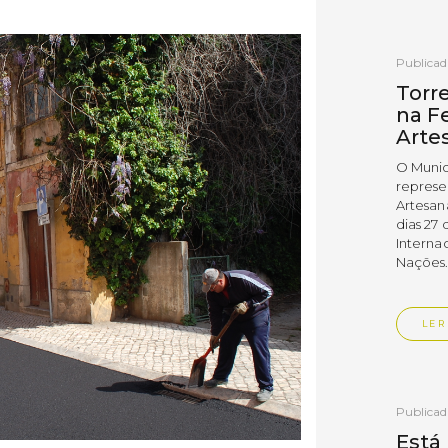
Publica
Torr
na Fe
Arte
O Munic
represe
Artesan
dias 27 
Interna
Nações
LER
Publica
Está