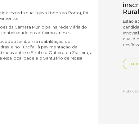
insc
Rura
iga estrada que ligava Lisboa ao Porto), foi
avimento.
Estão a
ções da Câmara Municipal na rede viária do
candida
á continuidade nos próximos meses.
Innovat
qual é 
procedeu também à reabilitação de
dos Jov
ras, e no Turcifal, à pavimentação da
stradas entre o Sirol e o Outeiro da Zibreira, a
 e esta localidade e o Santuário de Nossa
LER
Publica
Muni
empr
Empr
Vedr
As empr
disting