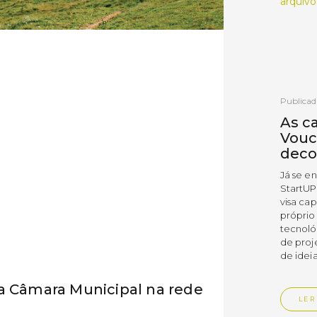
arquivo
Publicad
As c
Vouc
deco
Já se e
StartUP
visa cap
próprio
tecnoló
de proj
de ideia
a Câmara Municipal na rede
LER