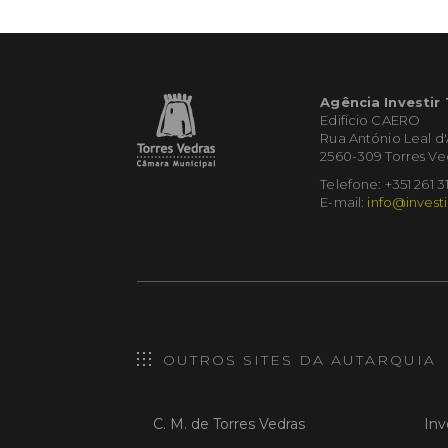
Agência Investir
Edifício CAERO
Rua António Leal d
2560-309 Torres Ve
Telefone: +351 261 3
E-mail:
info@investi
OUTROS SITES DA AUTARQUIA
C. M. de Torres Vedras
Inv