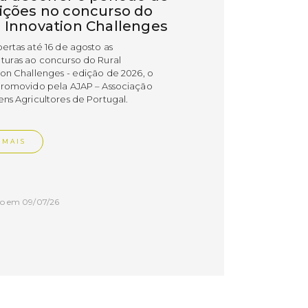
rições no concurso do
l Innovation Challenges
bertas até 16 de agosto as
turas ao concurso do Rural
ion Challenges - edição de 2026, o
promovido pela AJAP – Associação
ens Agricultores de Portugal.
 MAIS
do em 09/07/26
cípio distinguiu
esas PME Líder e
esas Gazela de Torres
as
esas do concelho de Torres Vedras
uidas com os estatutos PME Líder e