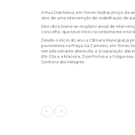
A Rua Dias Neiva, em Torres Vedras (troço da ant
alvo de uma intervenção de reabilitação de p
Esta obra insere-se no plano anual de interven
concelho, que teve início recentemente e ter
Desde o início do ano a Câmara Municipal já 
pavimentos na Praça Sá Carneiro, em Torres Ved
estrada variante desta vila, e à reparação das e
EN–354 e a Maceira, Dois Portos e a Folgorosa,
Senhora dos Milagres.