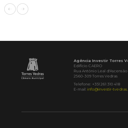
Agência Investir Torres 
Edifício CAERO
Rua António Leal d'Ascensão
2560-309 Torres Vedras
Telefone: +351 261 310 418
E-mail:
info@investir-tvedras