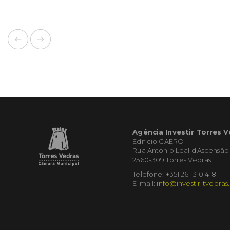
Agência Investir Torres 
Edifício CAERO
Rua António Leal d'Ascensão
2560-309 Torres Vedras
Telefone: +351 261 310 418
E-mail:
info@investir-tvedras