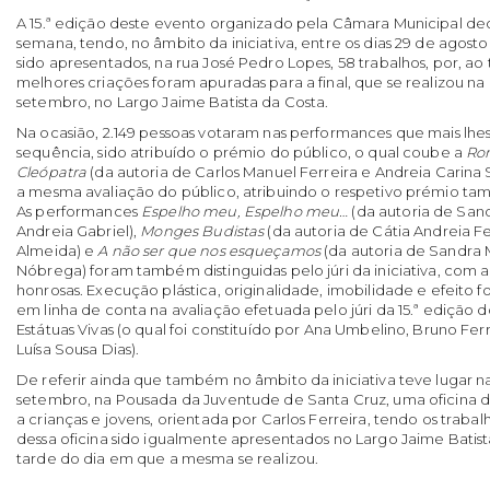
A 15.ª edição deste evento organizado pela Câmara Municipal de
semana, tendo, no âmbito da iniciativa, entre os dias 29 de agosto
sido apresentados, na rua José Pedro Lopes, 58 trabalhos, por, ao to
melhores criações foram apuradas para a final, que se realizou na 
setembro, no Largo Jaime Batista da Costa.
Na ocasião, 2.149 pessoas votaram nas performances que mais lhe
sequência, sido atribuído o prémio do público, o qual coube a
Ro
Cleópatra
(da autoria de Carlos Manuel Ferreira e Andreia Carina Sil
a mesma avaliação do público, atribuindo o respetivo prémio ta
As performances
Espelho meu, Espelho meu…
(da autoria de San
Andreia Gabriel),
Monges Budistas
(da autoria de Cátia Andreia Fe
Almeida) e
A não ser que nos esqueçamos
(da autoria de Sandra 
Nóbrega) foram também distinguidas pelo júri da iniciativa, com
honrosas. Execução plástica, originalidade, imobilidade e efeito f
em linha de conta na avaliação efetuada pelo júri da 15.ª edição do
Estátuas Vivas (o qual foi constituído por Ana Umbelino, Bruno Fer
Luísa Sousa Dias).
De referir ainda que também no âmbito da iniciativa teve lugar n
setembro, na Pousada da Juventude de Santa Cruz, uma oficina de
a crianças e jovens, orientada por Carlos Ferreira, tendo os trab
dessa oficina sido igualmente apresentados no Largo Jaime Batista
tarde do dia em que a mesma se realizou.