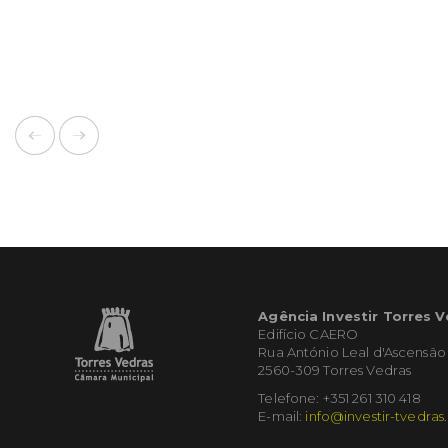
Agência Investir Torres 
Edifício CAERO
Rua António Leal d'Ascensão
2560-309 Torres Vedras
Telefone: +351 261 310 418
E-mail:
info@investir-tvedras