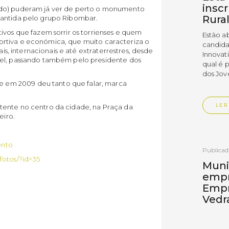
insc
ado) puderam já ver de perto o monumento
Rura
rantida pelo grupo Ribombar.
ivos que fazem sorrir os torrienses e quem
Estão a
esportiva e económica, que muito caracteriza o
candida
ais, internacionais e até extraterrestres, desde
Innovat
uel, passando também pelo presidente dos
qual é 
dos Jov
em 2009 deu tanto que falar, marca
LER
tente no centro da cidade, na Praça da
eiro.
ento
Publica
fotos/?id=35
Muni
empr
Empr
Vedr
As empr
disting