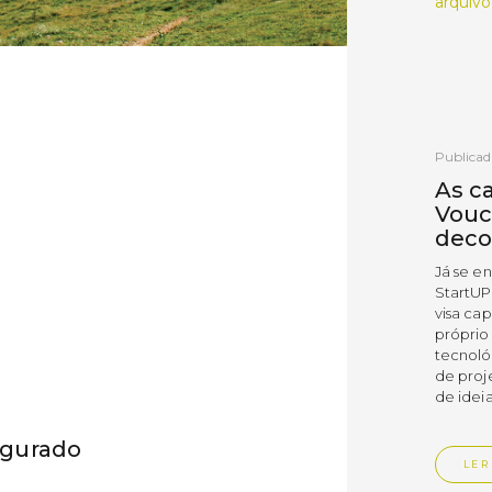
arquivo
Publicad
As c
Vouc
deco
Já se e
StartUP
visa cap
próprio
tecnoló
de proj
de ideia
ugurado
LER