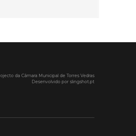
a Gazela foram homenageadas pelo
io de Torres Vedras, numa cerimónia
orreu no Auditório Caixa Agrícola de
Vedras, integrado na programação da
e S. Pedro 2026
 MAIS
do em 08/07/26
ojecto da
Câmara Municipal de Torres Vedras
cípio estabeleceu
Desenvolvido por
slingshot.pt
orando de
ndimento com agência
nvestimento de Oeiras
orando de entendimento entre o
io e a Oeiras Valley Investment
foi assinado na manhã de ontem, dia
lho, numa cerimónia realizada no
o do Convento da Graça.