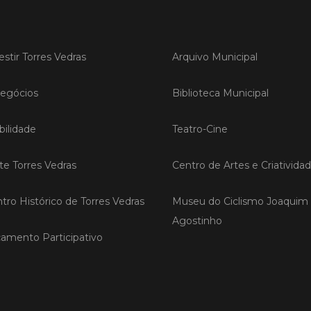
LER
estir Torres Vedras
Arquivo Municipal
egócios
Biblioteca Municipal
Publica
Torre
ilidade
Teatro-Cine
ediç
A Sema
ite Torres Vedras
Centro de Artes e Criativida
Vedras r
reunin
empresa
tro Histórico de Torres Vedras
Museu do Ciclismo Joaquim
iniciati
Agostinho
negócio
compet
amento Participativo
LER