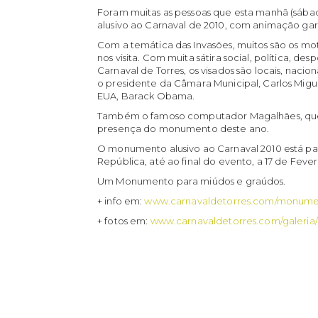
Foram muitas as pessoas que esta manhã (sáb
alusivo ao Carnaval de 2010, com animação ga
Com a temática das Invasões, muitos são os mot
nos visita. Com muita sátira social, política, d
Carnaval de Torres, os visados são locais, nacion
o presidente da Câmara Municipal, Carlos Mig
EUA, Barack Obama.
Também o famoso computador Magalhães, que 
presença do monumento deste ano.
O monumento alusivo ao Carnaval 2010 está pa
República, até ao final do evento, a 17 de Fever
Um Monumento para miúdos e graúdos.
+ info em:
www.carnavaldetorres.com/monum
+ fotos em:
www.carnavaldetorres.com/galeria/