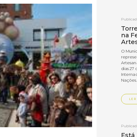
Publica
Torr
na Fe
Arte
O Munic
represe
Artesan
dias 27 
Interna
Nações
LER
Publica
Está