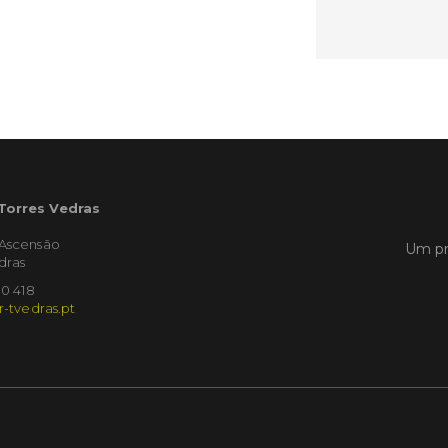
Empres
Municíp
que dec
Torres 
Feira d
LER
 Torres Vedras
Publica
'Ascensão
Um pr
dras
Muni
mem
10 418
ente
r-tvedras.pt
de i
Um mem
Municíp
Agency 
7 de ju
claustr