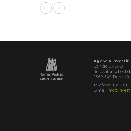
Agência Investir
Edifício CAERO
Rua António Leal d
2560-309 Torres Ve
Telefone: +351 261 3
E-mail:
info@investi