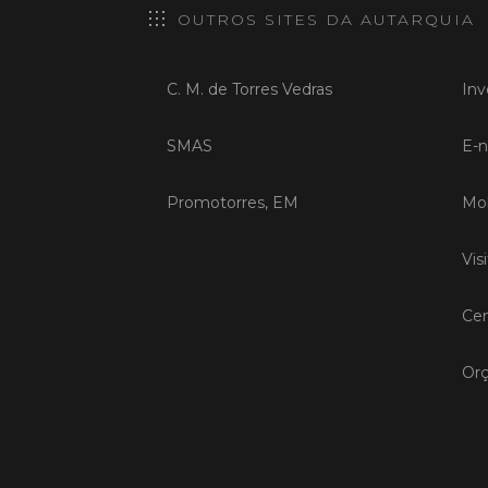
OUTROS SITES DA AUTARQUIA
C. M. de Torres Vedras
Inv
SMAS
E-n
Promotorres, EM
Mob
Vis
Cen
Orç