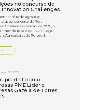
rições no concurso do
l Innovation Challenges
bertas até 16 de agosto as
turas ao concurso do Rural
ion Challenges - edição de 2026, o
promovido pela AJAP – Associação
ens Agricultores de Portugal.
 MAIS
do em 09/07/26
cípio distinguiu
esas PME Líder e
esas Gazela de Torres
as
esas do concelho de Torres Vedras
uidas com os estatutos PME Líder e