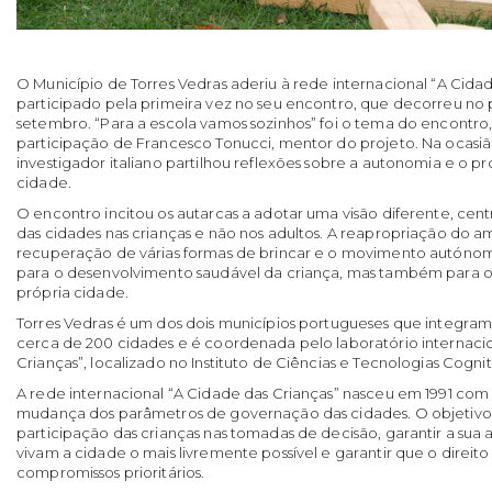
O Município de Torres Vedras aderiu à rede internacional “A Cida
participado pela primeira vez no seu encontro, que decorreu no 
setembro. “Para a escola vamos sozinhos” foi o tema do encontr
participação de Francesco Tonucci, mentor do projeto. Na ocasi
investigador italiano partilhou reflexões sobre a autonomia e o p
cidade.
O encontro incitou os autarcas a adotar uma visão diferente, cen
das cidades nas crianças e não nos adultos. A reapropriação do a
recuperação de várias formas de brincar e o movimento autónom
para o desenvolvimento saudável da criança, mas também para 
própria cidade.
Torres Vedras é um dos dois municípios portugueses que integra
cerca de 200 cidades e é coordenada pelo laboratório internaci
Crianças”, localizado no Instituto de Ciências e Tecnologias Cogni
A rede internacional “A Cidade das Crianças” nasceu em 1991 co
mudança dos parâmetros de governação das cidades. O objetivo
participação das crianças nas tomadas de decisão, garantir a su
vivam a cidade o mais livremente possível e garantir que o direito
compromissos prioritários.