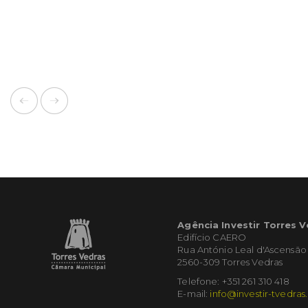
Agência Investir Torres 
Edifício CAERO
Rua António Leal d'Ascensão
2560-309 Torres Vedras
Telefone: +351 261 310 418
E-mail:
info@investir-tvedras