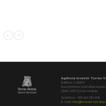
Agência Investir Torres 
Edifício CAERO
Rua António Leal d'Ascensão
2560-309 Torres Vedras
Telefone: +351 261 310 418
E-mail:
info@investir-tvedras