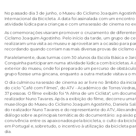
No passado dia 3 de junho, o Museu do Ciclismo Joaquim Agosti
Internacional da Bicicleta. A data foi assinalada com um encontro
atividade lúdica para crianças e com uma sessão de cinema no ex
As comemorações visaram promover o cruzamento de diferente
Ciclismo Joaquim Agostinho. Pelo início da tarde, um grupo de cer
realizaram uma visita ao museu e aproveitaram a ocasião para par
recordando quando corriam nas mais diversas provas de ciclismo 
Paralelamente, duas turmas com 30 alunos da Escola Básica e Jar
Conquinha participaram numa atividade lúdica com bicicletas. A 
exterior do museu, onde foi preparado um percurso de obstácul
grupo fizesse uma gincana, enquanto a outra metade visitava o 
O dia culminou na sessão de cinema ao ar livre no âmbito da inicia
do ciclo “Café com Filmes”, do ATV - Académico de Torres Vedras
37 pessoas. O filme exibido foi "A Alma de um Ciclista", um docu
realizador Nuno Tavares. Após a exibição do filme, decorreu uma
museóloga do Museu do Ciclismo Joaquim Agostinho, Daniela Sal
do realizador Nuno Tavares e do representante do ATV, Alexandre 
diálogo sobre as principais temáticas do documentário: a paixão p
convivência entre os apaixonados pela bicicleta, o culto da bicicle
em Portugal e, sobretudo, o incentivo à utilização da bicicleta pa
dia.