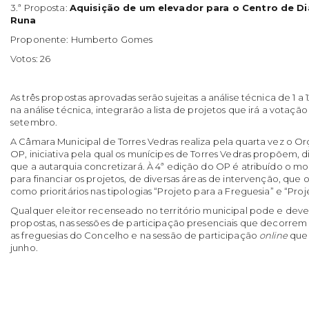
3.ª Proposta:
Aquisição de um elevador para o Centro de D
Runa
Proponente: Humberto Gomes
Votos: 26
As três propostas aprovadas serão sujeitas a análise técnica de 1 a 
na análise técnica, integrarão a lista de projetos que irá a votação 
setembro.
A Câmara Municipal de Torres Vedras realiza pela quarta vez o Or
OP, iniciativa pela qual os munícipes de Torres Vedras propõem,
que a autarquia concretizará. À 4ª edição do OP é atribuído o m
para financiar os projetos, de diversas áreas de intervenção, que
como prioritários nas tipologias “Projeto para a Freguesia” e “Pro
Qualquer eleitor recenseado no território municipal pode e deve 
propostas, nas sessões de participação presenciais que decorrem
as freguesias do Concelho e na sessão de participação
online
que 
junho.