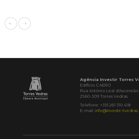
Agência Investir Torres 
Edifício CAERO
Rua António Leal d'Ascensão
2560-309 Torres Vedras
Telefone: +351 261 310 418
E-mail:
info@investir-tvedras