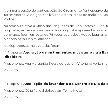
A primeira sessão de participação do Orçamento Participativo d
Torres Vedras, 4ª edição, realizou-se ontem, dia 13 de maio, no C
Portos.
Na sessão, relativa à
União das Freguesias de Dois Portos e Runa
, 
propostas, em seis mesas, sendo três propostas apresentadas em p
aprovadas (com um total de 78 votos apurados). Houve lugar à j
plenário pela sua similaridade.
A três propostas mais votadas foram:
1.ª Proposta:
Aquisição de instrumentos musicais para a Ba
Ribaldeira
Proponente: Ana Margarida Sousa delega em Vitoriano Veríssimo
Votos: 26
2ª Proposta:
Ampliação da lavandaria do Centro de Dia da B
Proponente: Célia Pardal delega em Telma Mota
Votos: 26