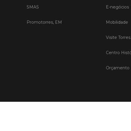
SMAS
E-negócios
Promotorres, EM
Mobilidade
Visite Torre
Centro Histó
Orçamento P