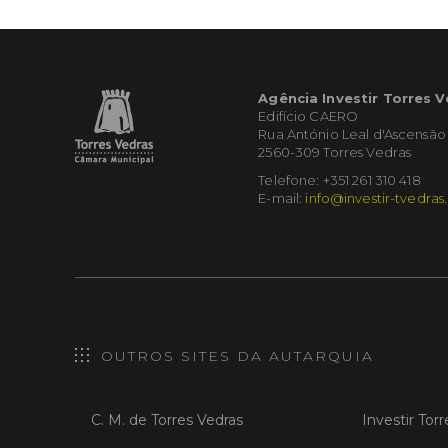
Agência Investir Torres 
Edifício CAERO
Rua António Leal d'Ascensão
2560-309 Torres Vedras
Telefone: +351 261 310 418
E-mail:
info@investir-tvedras
OUTROS SITES DA AUTARQUIA
C. M. de Torres Vedras
Investir Tor