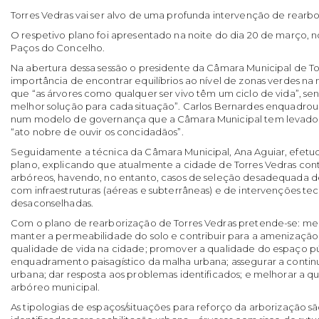
Torres Vedras vai ser alvo de uma profunda intervenção de rearbo
O respetivo plano foi apresentado na noite do dia 20 de março, no
Paços do Concelho.
Na abertura dessa sessão o presidente da Câmara Municipal de Tor
importância de encontrar equilíbrios ao nível de zonas verdes n
que “as árvores como qualquer ser vivo têm um ciclo de vida”, se
melhor solução para cada situação”. Carlos Bernardes enquadrou 
num modelo de governança que a Câmara Municipal tem levado 
“ato nobre de ouvir os concidadãos”.
Seguidamente a técnica da Câmara Municipal, Ana Aguiar, efetu
plano, explicando que atualmente a cidade de Torres Vedras con
arbóreos, havendo, no entanto, casos de seleção desadequada de 
com infraestruturas (aéreas e subterrâneas) e de intervenções t
desaconselhadas.
Com o plano de rearborização de Torres Vedras pretende-se: mel
manter a permeabilidade do solo e contribuir para a amenização 
qualidade de vida na cidade; promover a qualidade do espaço p
enquadramento paisagístico da malha urbana; assegurar a contin
urbana; dar resposta aos problemas identificados; e melhorar a q
arbóreo municipal.
As tipologias de espaços/situações para reforço da arborização são