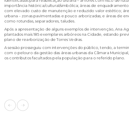
identificadas para reabilitação urbana – árvores com risco de ru
importância histórica/cultural/simbólica; áreas de enquadramento 
com elevado custo de manutenção e reduzido valor estético; á
urbana – zonas pavimentadas e pouco arborizadas; e áreas de en
como rotundas, separadores, taludes.
Após a apresentação de alguns exemplos de intervenção, Ana Ag
plantados mais 185 exemplares arbóreos na Cidade, estando previs
plano de rearborização de Torres Vedras.
A sessão prosseguiu com intervenções do público, tendo, a term
com o pelouro da gestão das áreas urbanas da Câmara Municipal
os contributos facultados pela população para o referido plano.