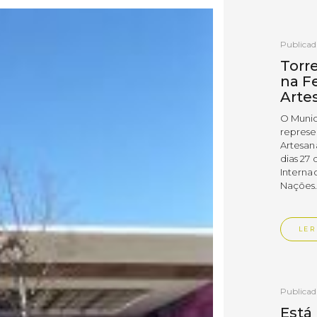
Publica
Torr
na Fe
Arte
O Munic
represe
Artesan
dias 27 
Interna
Nações
LER
Publica
Está