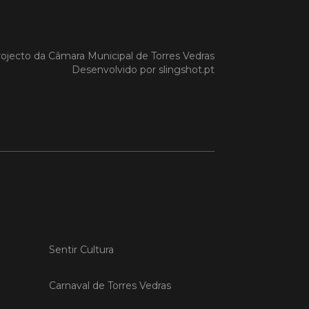
 MAIS
ojecto da
Câmara Municipal de Torres Vedras
Desenvolvido por
slingshot.pt
do em 20/04/26
s Vedras recebeu a 13.ª
ão da Semana INOV-E
na INOV-E – Empreender em Torres
egressou entre os dias 13 e 16 de abril,
do empreendedores, tecido
rial e especialistas num conjunto de
vas focadas na inovação, criação de
s e desenvolvimento de
ências empreendedoras.
Sentir Cultura
 MAIS
Carnaval de Torres Vedras