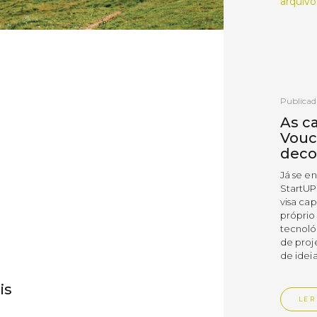
arquivo
Publicad
As c
Vouc
deco
Já se e
StartUP
visa cap
próprio
tecnoló
de proj
de ideia
is
LER