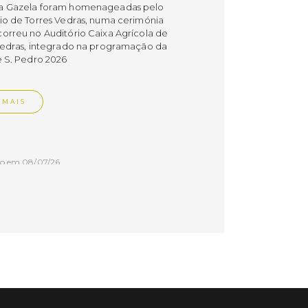
a Gazela foram homenageadas pelo
io de Torres Vedras, numa cerimónia
orreu no Auditório Caixa Agrícola de
Vedras, integrado na programação da
e S. Pedro 2026
 MAIS
do em 08/07/26
cípio estabeleceu
orando de
ndimento com agência
nvestimento de Oeiras
orando de entendimento entre o
io e a Oeiras Valley Investment
foi assinado na manhã de ontem, dia
lho, numa cerimónia realizada no
o do Convento da Graça.