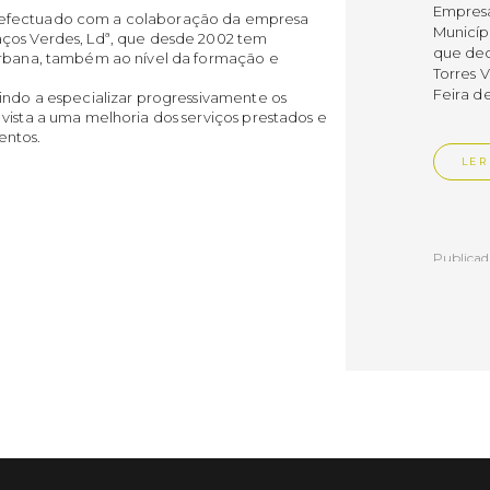
Empres
 efectuado com a colaboração da empresa
Municíp
aços Verdes, Ldª, que desde 2002 tem
que dec
urbana, também ao nível da formação e
Torres 
Feira d
indo a especializar progressivamente os
vista a uma melhoria dos serviços prestados e
entos.
LER
Publica
Muni
mem
ente
de i
Um mem
Municíp
Agency 
7 de ju
claustr