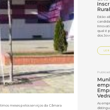
insc
Rura
Estão a
candida
Innovat
qual é 
dos Jov
LER
Publica
Muni
empr
Empr
Vedr
As empr
ltimos meses pelos serviços da Câmara
disting