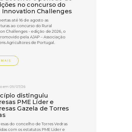
rições no concurso do
l Innovation Challenges
bertas até 16 de agosto as
turas ao concurso do Rural
ion Challenges - edição de 2026, o
promovido pela AJAP – Associação
ens Agricultores de Portugal.
 MAIS
do em 09/07/26
cípio distinguiu
esas PME Líder e
esas Gazela de Torres
as
esas do concelho de Torres Vedras
uidas com os estatutos PME Líder e