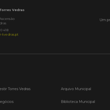
 Torres Vedras
LER
'Ascensão
Um pr
dras
10 418
r-tvedras.pt
Publica
Torre
ediç
A Sema
Vedras r
reunin
empresa
iniciati
negócio
compet
estir Torres Vedras
Arquivo Municipal
LER
egócios
Biblioteca Municipal