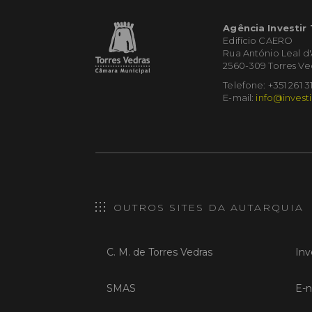
Agência Investir
Edifício CAERO
Rua António Leal d
2560-309 Torres Ve
Telefone: +351 261 3
E-mail:
info@investi
OUTROS SITES DA AUTARQUIA
C. M. de Torres Vedras
Inv
SMAS
E-n