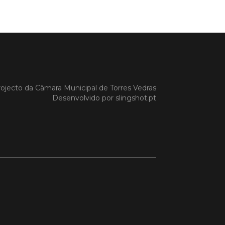
a Gazela foram homenageadas pelo
io de Torres Vedras, numa cerimónia
orreu no Auditório Caixa Agrícola de
Vedras, integrado na programação da
e S. Pedro 2026
 MAIS
ojecto da
Câmara Municipal de Torres Vedras
Desenvolvido por
slingshot.pt
do em 08/07/26
cípio estabeleceu
orando de
ndimento com agência
nvestimento de Oeiras
orando de entendimento entre o
io e a Oeiras Valley Investment
foi assinado na manhã de ontem, dia
lho, numa cerimónia realizada no
o do Convento da Graça.