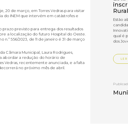
insc
Rura
e, 20 de março, em Torres Vedras para visitar
 do INEM que intervém em catástrofes e
Estão a
candida
o prazo previsto para entrega dos resultados
Innovat
bre a localização do futuro Hospital do Oeste.
qual é 
n.º 556/2023, de 11 de janeiro é 31 de março
dos Jov
 da Câmara Municipal, Laura Rodrigues,
ra abordar a redução do horário de
LER
s Vedras, recentemente anunciada, e a falta
decorrerá no próximo mês de abril.
Publica
Muni
empr
Empr
Vedr
As empr
disting