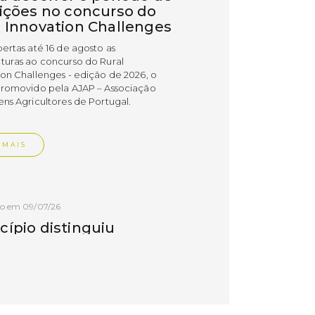
rições no concurso do
l Innovation Challenges
bertas até 16 de agosto as
turas ao concurso do Rural
ion Challenges - edição de 2026, o
promovido pela AJAP – Associação
ens Agricultores de Portugal.
 MAIS
do em 09/07/26
cípio distinguiu
esas PME Líder e
esas Gazela de Torres
as
esas do concelho de Torres Vedras
uidas com os estatutos PME Líder e