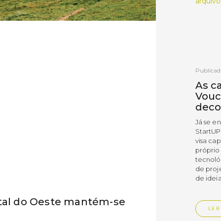
arquivo
Publicad
As c
Vouc
deco
Já se e
StartUP
visa cap
próprio
tecnoló
de proj
de ideia
ital do Oeste mantém-se
LER