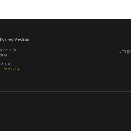
Empres
Municíp
que dec
Torres 
Feira d
 Torres Vedras
LER
'Ascensão
Um pr
dras
10 418
r-tvedras.pt
Publica
Muni
mem
ente
de i
Um mem
Municíp
Agency 
7 de ju
claustr