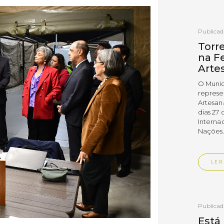
Publica
Torr
na Fe
Arte
O Munic
represe
Artesan
dias 27 
Interna
Nações
LER
Publica
Está