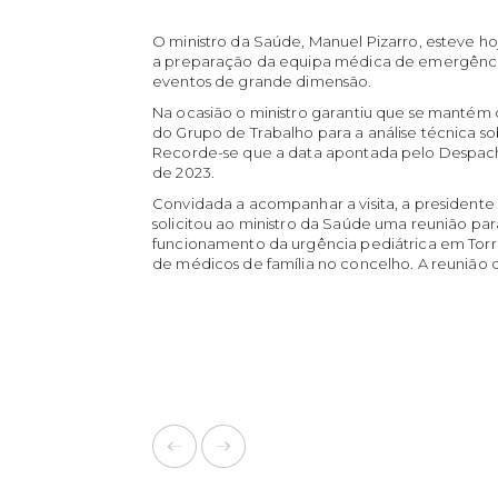
O ministro da Saúde, Manuel Pizarro, esteve hoj
a preparação da equipa médica de emergência
eventos de grande dimensão.
Na ocasião o ministro garantiu que se mantém 
do Grupo de Trabalho para a análise técnica so
Recorde-se que a data apontada pelo Despacho 
de 2023.
Convidada a acompanhar a visita, a presidente
solicitou ao ministro da Saúde uma reunião pa
funcionamento da urgência pediátrica em Torre
de médicos de família no concelho. A reunião 