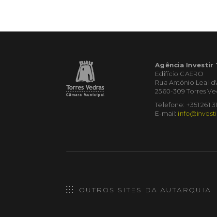
Agência Investir
Edifício CAERO
Rua António Leal d
2560-309 Torres Ve
Telefone: +351 261 3
E-mail:
info@investi
OUTROS SITES DA AUTARQUIA