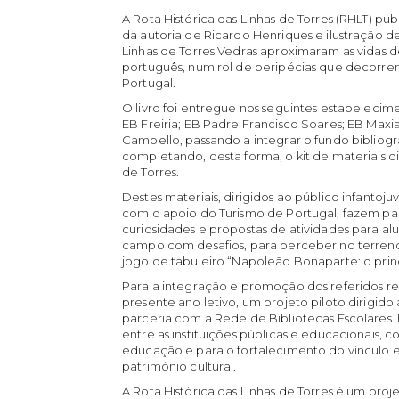
A Rota Histórica das Linhas de Torres (RHLT) pu
da autoria de Ricardo Henriques e ilustração d
Linhas de Torres Vedras aproximaram as vidas 
português, num rol de peripécias que decorrem
Portugal.
O livro foi entregue nos seguintes estabelecime
EB Freiria; EB Padre Francisco Soares; EB Maxia
Campello, passando a integrar o fundo bibliográ
completando, desta forma, o kit de materiais d
de Torres.
Destes materiais, dirigidos ao público infanto
com o apoio do Turismo de Portugal, fazem pa
curiosidades e propostas de atividades para alun
campo com desafios, para perceber no terreno o
jogo de tabuleiro “Napoleão Bonaparte: o princ
Para a integração e promoção dos referidos rec
presente ano letivo, um projeto piloto dirigido
parceria com a Rede de Bibliotecas Escolares. E
entre as instituições públicas e educacionais, 
educação e para o fortalecimento do vínculo 
património cultural.
A Rota Histórica das Linhas de Torres é um proje