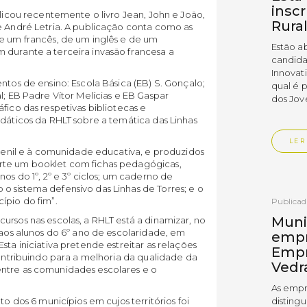
insc
blicou recentemente o livro Jean, John e João,
Rura
e André Letria. A publicação conta como as
de um francês, de um inglês e de um
Estão a
 durante a terceira invasão francesa a
candida
Innovat
ntos de ensino: Escola Básica (EB) S. Gonçalo;
qual é 
l; EB Padre Vítor Melícias e EB Gaspar
dos Jov
fico das respetivas bibliotecas e
idáticos da RHLT sobre a temática das Linhas
LER
juvenil e à comunidade educativa, e produzidos
rte um booklet com fichas pedagógicas,
os do 1º, 2º e 3º ciclos; um caderno de
 sistema defensivo das Linhas de Torres; e o
ípio do fim”.
Publica
Muni
ursos nas escolas, a RHLT está a dinamizar, no
 aos alunos do 6º ano de escolaridade, em
empr
sta iniciativa pretende estreitar as relações
Empr
contribuindo para a melhoria da qualidade da
Vedr
entre as comunidades escolares e o
As empr
to dos 6 municípios em cujos territórios foi
disting