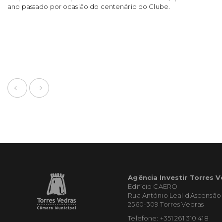
ano passado por ocasião do centenário do Clube.
Agência Investir Torres 
Edifício CAERO
Rua António Leal d'Ascensão
2560-309 Torres Vedras
Telefone: +351 261 310 418