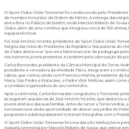
O Sport Clube União Torreense foi condecorado pelo Presidente
de membro honorário da Ordem do Mérito. A entrega das insígni
sexta-feira no Palácio de Belém, onde Marcelo Rebelo de Sousa
Clube, além de uma comitiva que integrava cerca de 100 atletas,
equipas técnicas.
Foi José António Vicente, presidente do Sport Clube União Torre
insígnia das mãos do Presidente da República. Nas palavras do ch
do Clube destaca-se “por uma história secular de pedagogia pel
nos inúmeros jovens presentes, e também pela valorização do pod
Carlos Bernardes, presidente da Câmara Municipal de Torres Vedra
presidente e vereadora da Atividade Física, integraram a comitiv
Lisboa, que contou ainda com Francisco Martins, presidente da J
Maria, São Pedro e Matacães, o Padre Vítor Melícias, assim como
a comissão organizadora do seu centenário.
Após a cerimónia, Carlos Bernardes congratulou o Torreense pela
se seguiram as palavras de José António Vicente, que destacou a
jovens atletas e das suas famílias. Antes de rumar a Torres Vedras,
torrienses teve ainda oportunidade de descer aos jardins do Pal
pequenos e adultos passearam e tiraram fotografias com o Presid
O Sport Clube União Torreense foi uma das oito instituições e pe
naquela cerimónia por Marcelo Rebelo de Sousa, que esteve em