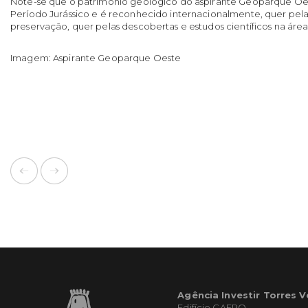
Note-se que o património geológico do aspirante Geoparque Oe
Período Jurássico e é reconhecido internacionalmente, quer pelas
preservação, quer pelas descobertas e estudos científicos na áre
Imagem: Aspirante Geoparque Oeste
Agência Investir Torres 
Edifício CAERO