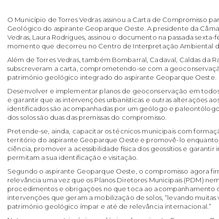
O Município de Torres Vedras assinou a Carta de Compromisso pa
Geológico do aspirante Geoparque Oeste. A presidente da Câmar
Vedras, Laura Rodrigues, assinou o documento na passada sexta-fe
momento que decorreu no Centro de Interpretação Ambiental d
Além de Torres Vedras, também Bombarral, Cadaval, Caldas da Ra
subscreveram a carta, comprometendo-se com a geoconservaçã
património geológico integrado do aspirante Geoparque Oeste.
Desenvolver e implementar planos de geoconservação em todos os
e garantir que as intervenções urbanísticas e outras alterações aos
identificados são acompanhadas por um geólogo e paleontólogo
dos solos são duas das premissas do compromisso.
Pretende-se, ainda, capacitar os técnicos municipais com formaçã
território do aspirante Geoparque Oeste e promovê-lo enquanto 
ciência, promover a acessibilidade física dos geossítios e garantir 
permitam a sua identificação e visitação.
Segundo o aspirante Geoparque Oeste, o compromisso agora fir
relevância uma vez que os Planos Diretores Municipais (PDM) n
procedimentos e obrigações no que toca ao acompanhamento de
intervenções que geram a mobilização de solos, “levando muitas
património geológico ímpar e até de relevância internacional.”