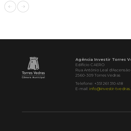
Agência Investir Torres 
Edifício CAERO
Rua António Leal d'Ascensão
2560-309 Torres Vedras
Telefone: +351 261 310 418
E-mail:
info@investir-tvedras