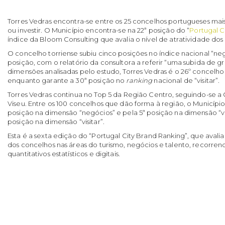
Torres Vedras encontra-se entre os 25 concelhos portugueses mais at
ou investir. O Município encontra-se na 22ª posição do “
Portugal C
índice da Bloom Consulting que avalia o nível de atratividade dos
O concelho torriense subiu cinco posições no índice nacional “neg
posição, com o relatório da consultora a referir “uma subida de 
dimensões analisadas pelo estudo, Torres Vedras é o 26º concelho m
enquanto garante a 30ª posição no
ranking
nacional de “visitar”.
Torres Vedras continua no Top 5 da Região Centro, seguindo-se a C
Viseu. Entre os 100 concelhos que dão forma à região, o Município
posição na dimensão “negócios” e pela 5ª posição na dimensão “v
posição na dimensão “visitar”.
Esta é a sexta edição do “Portugal City Brand Ranking”, que ava
dos concelhos nas áreas do turismo, negócios e talento, recorren
quantitativos estatísticos e digitais.