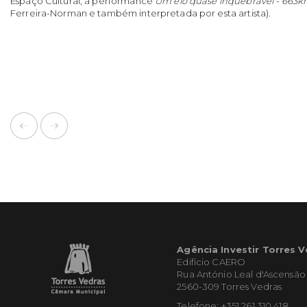
Espaço Cultural, a performance
Um elo quase inquebrável - 663
Ferreira-Norman e também interpretada por esta artista).
Agência Investir Torres 
Edifício CAERO
Rua António Leal d'Ascensão
2560-309 Torres Vedras
Telefone: +351 261 310 418