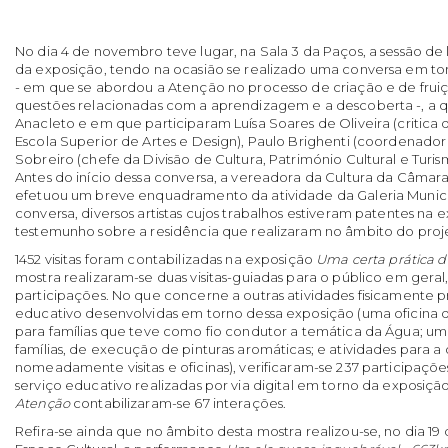
No dia 4 de novembro teve lugar, na Sala 3 da Paços, a sessão d
da exposição, tendo na ocasião se realizado uma conversa em t
- em que se abordou a Atenção no processo de criação e de fruiç
questões relacionadas com a aprendizagem e a descoberta -, a 
Anacleto e em que participaram Luísa Soares de Oliveira (critica 
Escola Superior de Artes e Design), Paulo Brighenti (coordenador
Sobreiro (chefe da Divisão de Cultura, Património Cultural e Turi
Antes do início dessa conversa, a vereadora da Cultura da Câmar
efetuou um breve enquadramento da atividade da Galeria Municip
conversa, diversos artistas cujos trabalhos estiveram patentes na
testemunho sobre a residência que realizaram no âmbito do proj
1452 visitas foram contabilizadas na exposição
Uma certa prática 
mostra realizaram-se duas visitas-guiadas para o público em geral,
participações. No que concerne a outras atividades fisicamente p
educativo desenvolvidas em torno dessa exposição (uma oficina 
para famílias que teve como fio condutor a temática da Água; um
famílias, de execução de pinturas aromáticas; e atividades para 
nomeadamente visitas e oficinas), verificaram-se 237 participações
serviço educativo realizadas por via digital em torno da exposiçã
Atenção
contabilizaram-se 67 interações.
Refira-se ainda que no âmbito desta mostra realizou-se, no dia 19