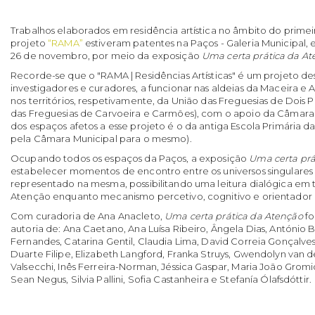
Trabalhos elaborados em residência artística no âmbito do prime
projeto
“RAMA”
estiveram patentes na Paços - Galeria Municipal, e
26 de novembro, por meio da exposição
Uma certa prática da A
Recorde-se que o "RAMA | Residências Artísticas" é um projeto dest
investigadores e curadores, a funcionar nas aldeias da Maceira e Alf
nos territórios, respetivamente, da União das Freguesias de Dois 
das Freguesias de Carvoeira e Carmões), com o apoio da Câmara
dos espaços afetos a esse projeto é o da antiga Escola Primária da 
pela Câmara Municipal para o mesmo).
Ocupando todos os espaços da Paços, a exposição
Uma certa prá
estabelecer momentos de encontro entre os universos singulares 
representado na mesma, possibilitando uma leitura dialógica em 
Atenção enquanto mecanismo percetivo, cognitivo e orientador d
Com curadoria de Ana Anacleto,
Uma certa prática da Atenção
fo
autoria de: Ana Caetano, Ana Luísa Ribeiro, Ângela Dias, António 
Fernandes, Catarina Gentil, Claudia Lima, David Correia Gonçalve
Duarte Filipe, Elizabeth Langford, Franka Struys, Gwendolyn van 
Valsecchi, Inês Ferreira-Norman, Jéssica Gaspar, Maria João Gromi
Sean Negus, Silvia Pallini, Sofia Castanheira e Stefanía Ólafsdóttir.