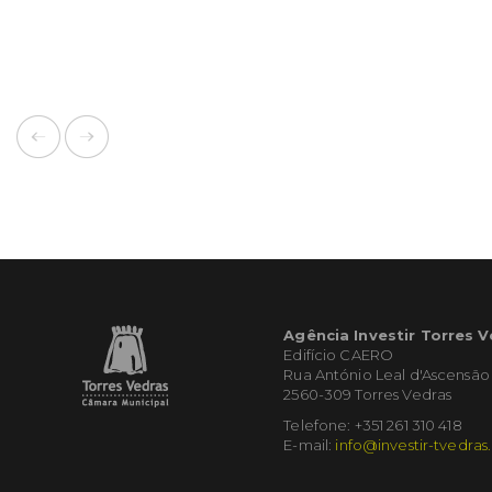
Agência Investir Torres 
Edifício CAERO
Rua António Leal d'Ascensão
2560-309 Torres Vedras
Telefone: +351 261 310 418
E-mail:
info@investir-tvedras