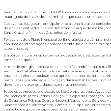
Ventos ciclónicos na ordem dos 130 km/ hora sopraram entre as 
madrugada do dia 23 de Dezembro, o que causou um estado de c
Esses ventos fustigaram principalmente a zona litoral do concelh
de equipamentos dos quais se destacam o parque de estufas , o
Santa Cruz e o Pinhal dos Casalinhos de Alfaiata.
Foi accionado o Plano Municipal de Emergência e a câmara mun
conjunto de intervenções, nomeadamente, no que respeita à de
acessibilidades.
Em parceria com privados tem-se procedido ao desbaste/corte de
em risco de queda.
A rede de energia eléctrica do concelho foi também muito danif
encontra a trabalhar no sentido de restabelecer o normal forne
entanto, o referido equipamento apresenta danos estruturais pe
precaver-se em relação à iluminação das suas habitações, com ge
devendo ainda ser guardadas estruturas amovíveis.
Todos os agentes da protecção civil estão operacionais: Associa
Voluntários de Torres Vedras, Serviço Municipal de Protecção Civil
de Segurança Pública, Guarda Nacional Republicana, Serviços Mu
Saneamento de Torres Vedras, Câmara Municipal de Torres Vedras,
concelho e equipa de sapadores florestais do município.