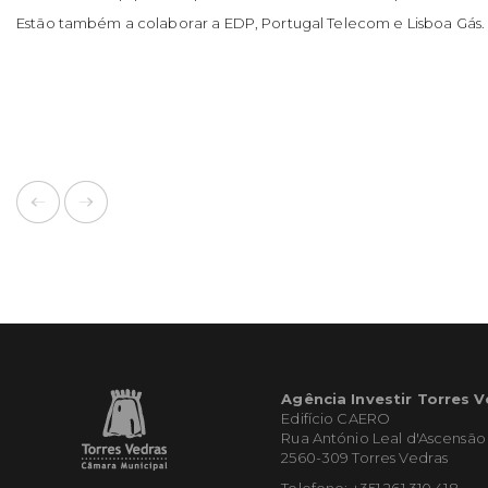
Estão também a colaborar a EDP, Portugal Telecom e Lisboa Gás.
Agência Investir Torres 
Edifício CAERO
Rua António Leal d'Ascensão
2560-309 Torres Vedras
Telefone: +351 261 310 418