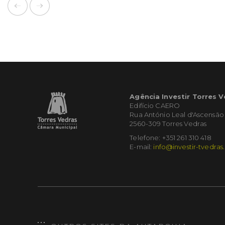
Agência Investir Torres 
Edifício CAERO
Rua António Leal d'Ascensão
2560-309 Torres Vedras
Telefone: +351 261 310 418
E-mail:
info@investir-tvedras