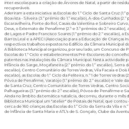
inter-escolas para a criação de Árvores de Natal, a partir de resídu
recuperáveis.
Aderiram a esta iniciativa as Escolas do 1.º Ciclo de Santa Cruz (1.º 
Boavista - Silveira (3.º prémio do 1.º escalão), A-dos-Cunhados (2.º 
Escaravilheira, Ponte do Rol, Casais da Valentina e Sobreiro Curvo
Deus, o Externato de Penafirme (2.º e 3.º prémios do 2.º escalão), 
de Lagos e Padre Francisco Soares (1.º prémio do 2.º escalão), a E
Barros Leal e a APECI (Associação para a Educação de Crianças I
respectivos trabalhos expostos no Edifício da Câmara Municipal d
A Biblioteca Municipal organizou, por seu lado, um Concurso de Pa
Escolas do 1.º Ciclo e estabelecimentos Pré-Escolares do concelh
patentes nas instalações da Câmara Municipal. Nesta actividade p
Infância do Sarge, Moçafaneira (2.º prémio do 1.º escalão), Serra da 
escalão), Centro Comunitário de Torres Vedras, Vila Facaia e Dois P
escalão), as Escolas do 1.º Ciclo da Feliteira, n.º 1 de Torres Vedras (
Póvoa de Penafirme, Varatojo (1.º prémio do 2.º escalão) e Vale d
de Santa Cruz, Centro Comunitário de Torres Vedras, Centro Socia
Palhagueiras (3.º prémio do 2.º escalão), Póvoa de Penafirme e Sa
Ainda no âmbito da temática natalícia, decorreu, durante o mês
Biblioteca Municipal um "atelier" de Postais de Natal, que conto
cerca de 160 crianças das Escolas do 1.º Ciclo da Serra da Vila e n.º
de Infância de Santa Maria e ATL's de S. Gonçalo, Clube da Avent