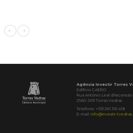
Agência Investir Torres 
Edifício CAERO
Rua António Leal d'Ascensão
2560-309 Torres Vedras
Telefone: +351 261 310 418
E-mail:
info@investir-tvedras