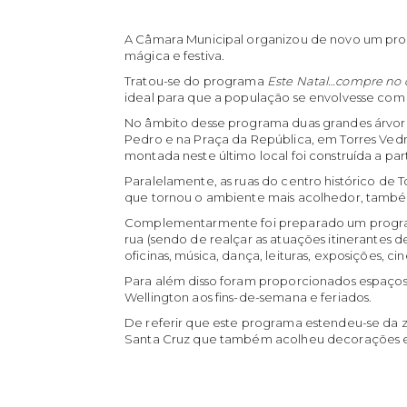
A Câmara Municipal organizou de novo um pro
mágica e festiva.
Tratou-se do programa
Este Natal…compre no c
ideal para que a população se envolvesse com 
No âmbito desse programa duas grandes árvores
Pedro e na Praça da República, em Torres Vedr
montada neste último local foi construída a pa
Paralelamente, as ruas do centro histórico de 
que tornou o ambiente mais acolhedor, tamb
Complementarmente foi preparado um progra
rua (sendo de realçar as atuações itinerantes d
oficinas, música, dança, leituras, exposições, c
Para além disso foram proporcionados espaço
Wellington aos fins-de-semana e feriados.
De referir que este programa estendeu-se da z
Santa Cruz que também acolheu decorações e 