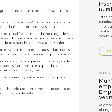
insc
Rura
grama para tornar a época de Natal mais
Estão a
candida
omércio tradicional
, o qual criou o cenário
Innovat
entusiasmo nos preparativos natalícios.
qual é 
 de Natal foram instaladas no Largo de S.
dos Jov
as, sendo que a árvore de madeira reciclada
rtir do desmanche de cerca de 80 paletes.
Torres Vedras foram decoradas e iluminadas, o
LER
ém com a música ambiente proporcionada.
ma de animação que incluiu animação de
e bandas filarmónicas e as paradas de natal),
inema, entre outras ações.
Publica
s comerciais
pop-up
e feiras no Largo de
Muni
empr
ona histórica de Torres Vedras ao centro de
Empr
iluminação de natal.
Vedr
As empr
disting