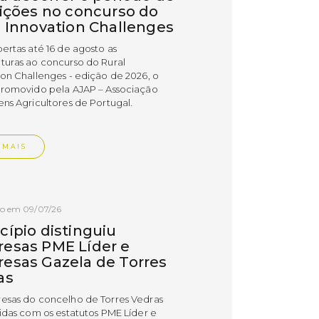
rições no concurso do
l Innovation Challenges
bertas até 16 de agosto as
turas ao concurso do Rural
ion Challenges - edição de 2026, o
promovido pela AJAP – Associação
ens Agricultores de Portugal.
 MAIS
do em 09/07/26
cípio distinguiu
esas PME Líder e
esas Gazela de Torres
as
esas do concelho de Torres Vedras
uidas com os estatutos PME Líder e