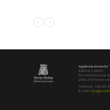
Agência Investir
Edifício CAERO
Rua António Leal d
2560-309 Torres Ve
Telefone: +351 261 3
E-mail:
info@investi