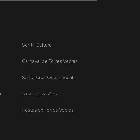
 MAIS
do em 20/04/26
Sentir Cultura
s Vedras recebeu a 13.ª
ão da Semana INOV-E
Carnaval de Torres Vedras
na INOV-E – Empreender em Torres
egressou entre os dias 13 e 16 de abril,
Santa Cruz Ocean Spirit
do empreendedores, tecido
rial e especialistas num conjunto de
vas focadas na inovação, criação de
de
Novas Invasões
s e desenvolvimento de
ências empreendedoras.
Festas de Torres Vedras
 MAIS