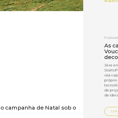
arquivo
Publicad
As c
Vouc
deco
Já se e
StartUP
visa cap
próprio
tecnoló
de proj
de ideia
bo campanha de Natal sob o
LER