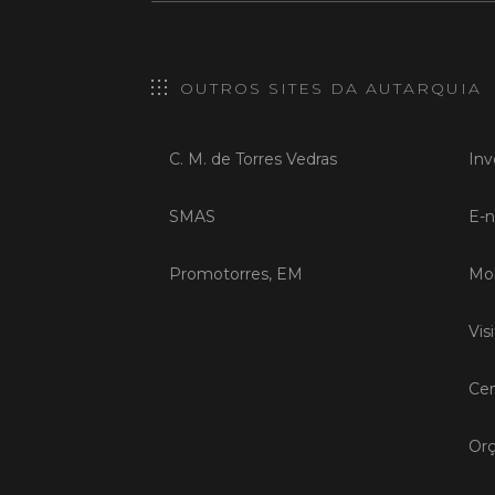
OUTROS SITES DA AUTARQUIA
C. M. de Torres Vedras
Inv
SMAS
E-n
Promotorres, EM
Mob
Vis
Cen
Orç