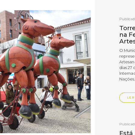
Publica
Torr
na Fe
Arte
O Munic
represe
Artesan
dias 27 
Interna
Nações
LER
Publica
Está