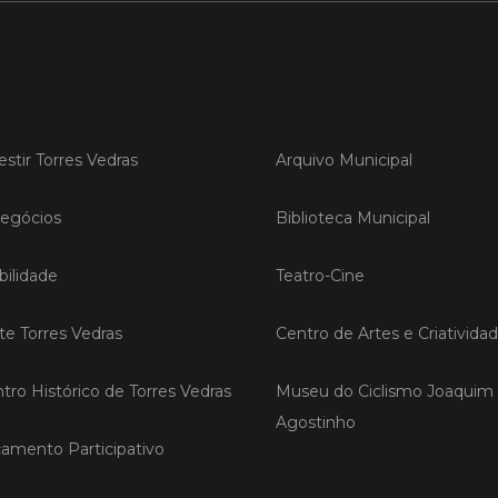
LER
Publica
estir Torres Vedras
Arquivo Municipal
Torre
ediç
egócios
Biblioteca Municipal
A Sema
Vedras r
ilidade
Teatro-Cine
reunin
empresa
iniciati
ite Torres Vedras
Centro de Artes e Criativida
negócio
compet
tro Histórico de Torres Vedras
Museu do Ciclismo Joaquim
Agostinho
LER
amento Participativo