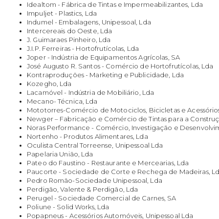
Idealtom - Fábrica de Tintas e Impermeabilizantes, Lda
Impuljet - Plastics, Lda
Indumel - Embalagens, Unipessoal, Lda
Intercereais do Oeste, Lda
J. Guimaraes Pinheiro, Lda
J.I.P. Ferreiras - Hortofrutícolas, Lda
Joper - Indústria de Equipamentos Agrícolas, SA
José Augusto R. Santos - Comércio de Hortofrutícolas, Lda
Kontraproduções - Marketing e Publicidade, Lda
Kozegho, Lda
Lacamóvel - Indústria de Mobiliário, Lda
Mecano- Técnica, Lda
Mototorres-Comércio de Motociclos, Bicicletas e Acessórios
Newger – Fabricação e Comércio de Tintas para a Constru
Noras Performance - Comércio, Investigação e Desenvolvi
Nortenho - Produtos Alimentares, Lda
Oculista Central Torreense, Unipessoal Lda
Papelaria União, Lda
Pateo do Faustino - Restaurante e Mercearias, Lda
Paucorte - Sociedade de Corte e Rechega de Madeiras, L
Pedro Romão-Sociedade Unipessoal, Lda
Perdigão, Valente & Perdigão, Lda
Perugel - Sociedade Comercial de Carnes, SA
Poliune - Solid Works, Lda
Popapneus - Acessórios Automóveis, Unipessoal Lda