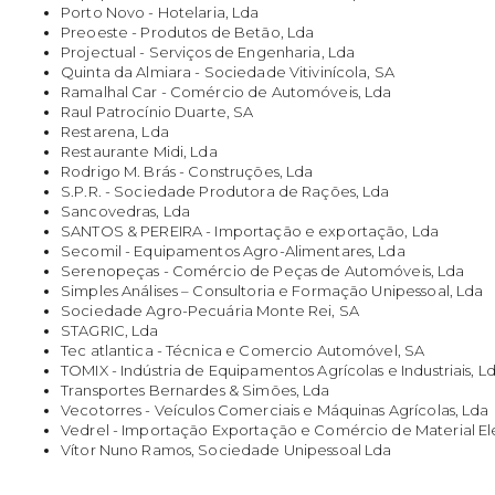
Porto Novo - Hotelaria, Lda
Preoeste - Produtos de Betão, Lda
Projectual - Serviços de Engenharia, Lda
Quinta da Almiara - Sociedade Vitivinícola, SA
Ramalhal Car - Comércio de Automóveis, Lda
Raul Patrocínio Duarte, SA
Restarena, Lda
Restaurante Midi, Lda
Rodrigo M. Brás - Construções, Lda
S.P.R. - Sociedade Produtora de Rações, Lda
Sancovedras, Lda
SANTOS & PEREIRA - Importação e exportação, Lda
Secomil - Equipamentos Agro-Alimentares, Lda
Serenopeças - Comércio de Peças de Automóveis, Lda
Simples Análises – Consultoria e Formação Unipessoal, Lda
Sociedade Agro-Pecuária Monte Rei, SA
STAGRIC, Lda
Tec atlantica - Técnica e Comercio Automóvel, SA
TOMIX - Indústria de Equipamentos Agrícolas e Industriais, L
Transportes Bernardes & Simões, Lda
Vecotorres - Veículos Comerciais e Máquinas Agrícolas, Lda
Vedrel - Importação Exportação e Comércio de Material Elé
Vítor Nuno Ramos, Sociedade Unipessoal Lda