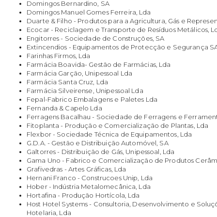
Domingos Bernardino, SA
Domingos Manuel Gomes Ferreira, Lda
Duarte & Filho - Produtos para a Agricultura, Gás e Represe
Ecocar - Reciclagem e Transporte de Resíduos Metálicos, L
Engitorres - Sociedade de Construções, SA
Extincendios - Equipamentos de Protecção e Segurança S
Farinhas Firmos, Lda
Farmácia Boavida- Gestão de Farmácias, Lda
Farmácia Garção, Unipessoal Lda
Farmácia Santa Cruz, Lda
Farmácia Silveirense, Unipessoal Lda
Fepal-Fabrico Embalagens e Paletes Lda
Fernanda & Capelo Lda
Ferragens Bacalhau - Sociedade de Ferragens e Ferrament
Fitoplanta - Produção e Comercialização de Plantas, Lda
Flexbor - Sociedade Técnica de Equipamentos, Lda
G.D.A. - Gestão e Distribuição Automóvel, SA
Galtorres - Distribuição de Gás, Unipessoal, Lda
Gama Uno - Fabrico e Comercialização de Produtos Cerâmic
Grafivedras - Artes Gráficas, Lda
Hernani Franco - Construcoes Unip, Lda
Hober - Indústria Metalomecânica, Lda
Hortafina - Produção Hortícola, Lda
Host Hotel Systems - Consultoria, Desenvolvimento e Soluç
Hotelaria, Lda