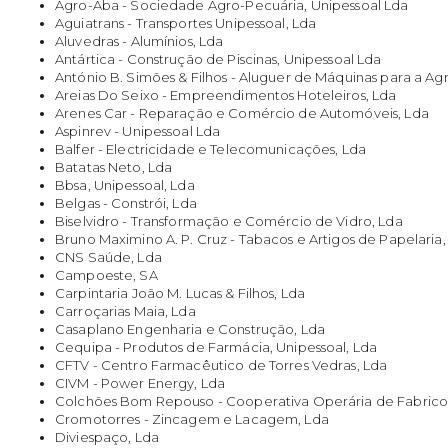
Agro-Aba - Sociedade Agro-Pecuária, Unipessoal Lda
Aguiatrans - Transportes Unipessoal, Lda
Aluvedras - Alumínios, Lda
Antártica - Construção de Piscinas, Unipessoal Lda
António B. Simões & Filhos - Aluguer de Máquinas para a Agr
Areias Do Seixo - Empreendimentos Hoteleiros, Lda
Arenes Car - Reparação e Comércio de Automóveis, Lda
Aspinrev - Unipessoal Lda
Balfer - Electricidade e Telecomunicações, Lda
Batatas Neto, Lda
Bbsa, Unipessoal, Lda
Belgas - Constrói, Lda
Biselvidro - Transformação e Comércio de Vidro, Lda
Bruno Maximino A. P. Cruz - Tabacos e Artigos de Papelaria,
CNS Saúde, Lda
Campoeste, SA
Carpintaria João M. Lucas & Filhos, Lda
Carroçarias Maia, Lda
Casaplano Engenharia e Construção, Lda
Cequipa - Produtos de Farmácia, Unipessoal, Lda
CFTV - Centro Farmacêutico de Torres Vedras, Lda
CIVM - Power Energy, Lda
Colchões Bom Repouso - Cooperativa Operária de Fabrico
Cromotorres - Zincagem e Lacagem, Lda
Diviespaço, Lda