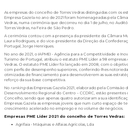
As empresas do concelho de Torres Vedras distinguidas com os es
Empresa Gazela no ano de 2021 foram homenageadas pela Câmar
Vedras, numa cerimónia que decorreu no dia 1 de julho, no Auditór
Torres Vedras, na Feira de São Pedro.
A cerimónia contou com a presença da presidente da Câmara Mun
Laura Rodrigues, e do vice-presidente da Direção da Confedera
Portugal, Jorge Henriques.
No ano de 2021, o IAPMEI - Agência para a Competitividade e In
Turismo de Portugal, atribuiu o estatuto PME Líder a 98 empresas
Vedras. O estatuto PME Líder foi lançado em 2008, com o objetivo
com perfis de desempenho superiores, conferindo-lhes notoried
otimizadas de financiamento para desenvolverem as suas estraté
reforço da sua base competitiva.
No
ranking
das Empresas Gazela 2021, elaborado pela Comissão
Desenvolvimento Regional do Centro – CCDRC, estão presentes 
Concelho, sendo que apenas quatro autorizaram a sua identifica
Empresas Gazela as empresas jovens que num curto espaço de 
crescimento acelerado no emprego e no volume de negócios.
Empresas PME Líder 2021 do concelho de Torres Vedr
Agrifaia - Máquinas e Alfaias Agrícolas, Lda