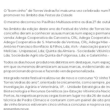
O “bom vinho” de Torres Vedras foi mais uma vez celebrado num fe
promover no âmbito das
Festas da Cidade
.
O mesmo decorreu no Pavilhão Multiusos entre os dias 27 de out
No âmbito da edição deste ano do Festival do Vinho de Torres Ved
concelho deram a conhecer as suas marcas num espaço permane
venda: Adega Cooperativa da Carvoeira, CRL; Adega Cooperativa 
Adega Cooperativa de S. Mamede da Ventosa, CRL; Adega Mãe - 
António Francisco Bonifácio & Filhos, Lda; AVA - Associação para V
Melícias - Unipessoal, Lda; Quinta da Almiara - Sociedade Vitiviníc
Lda; Sociedade Agrícola Quinta da Folgorosa, Lda; e Galantinho - 
Todos os dias houve produtores distintos em destaque, num espaç
em que os mesmos dinamizaram as suas marcas, evidenciando as s
proporcionando provas e fazendo venda personalizada.
Integrado neste festival realizou-se de novo o concurso "O Vinho
Torres Vedras do ano", orientado tecnicamente, como sempre, pel
Investigação Agrária e Veterinária, I.P. - Unidade Estratégica de I
Biotecnologia e Recursos Genéticos (ex-Estação Vitivinícola Nacio
Portos. As respetivas provas cegas tiveram lugar no dia 26 de out
técnica de Pedro Clímaco e contaram com um painel de oito pr
de vinho branco estiveram cinco vinhos a concurso e na prova ceg
presentes nove.