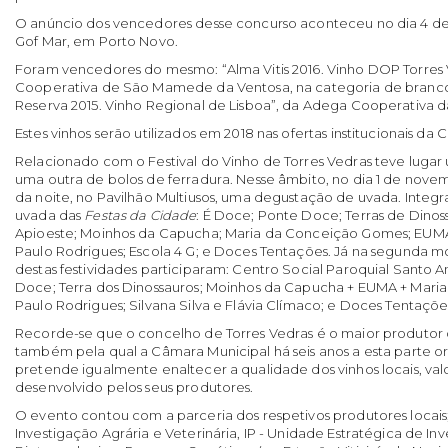
O anúncio dos vencedores desse concurso aconteceu no dia 4 d
Gof Mar, em Porto Novo.
Foram vencedores do mesmo: “Alma Vitis 2016. Vinho DOP Torres
Cooperativa de São Mamede da Ventosa, na categoria de brancos
Reserva 2015. Vinho Regional de Lisboa”, da Adega Cooperativa da
Estes vinhos serão utilizados em 2018 nas ofertas institucionais da
Relacionado com o Festival do Vinho de Torres Vedras teve luga
uma outra de bolos de ferradura. Nesse âmbito, no dia 1 de novemb
da noite, no Pavilhão Multiusos, uma degustação de uvada. Integ
uvada das
Festas da Cidade
: É Doce; Ponte Doce; Terras de Dinos
Apioeste; Moinhos da Capucha; Maria da Conceição Gomes; EUMA
Paulo Rodrigues; Escola 4 G; e Doces Tentações. Já na segunda mo
destas festividades participaram: Centro Social Paroquial Santo
Doce; Terra dos Dinossauros; Moinhos da Capucha + EUMA + Mari
Paulo Rodrigues; Silvana Silva e Flávia Clímaco; e Doces Tentaçõe
Recorde-se que o concelho de Torres Vedras é o maior produtor d
também pela qual a Câmara Municipal há seis anos a esta parte or
pretende igualmente enaltecer a qualidade dos vinhos locais, val
desenvolvido pelos seus produtores.
O evento contou com a parceria dos respetivos produtores locais;
Investigação Agrária e Veterinária, IP - Unidade Estratégica de In