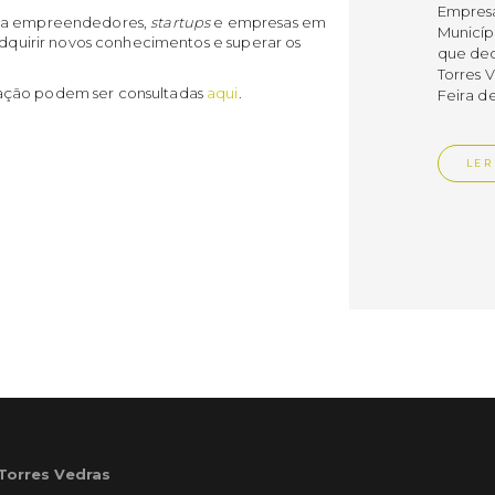
Empres
ara empreendedores,
startups
e empresas em
Municíp
 adquirir novos conhecimentos e superar os
que dec
Torres 
ação podem ser consultadas
aqui
.
Feira d
LER
Publica
Muni
mem
ente
de i
Um mem
Municíp
Agency 
7 de ju
 Torres Vedras
claustr