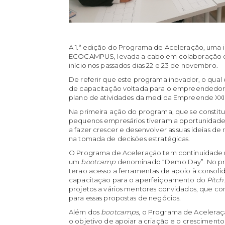
A 1.ª edição do Programa de Aceleração, uma 
ECOCAMPUS, levada a cabo em colaboração com
início nos passados dias 22 e 23 de novembro.
De referir que este programa inovador, o qu
de capacitação voltada para o empreendedori
plano de atividades da medida Empreende XXI
Na primeira ação do programa, que se consti
pequenos empresários tiveram a oportunidade d
a fazer crescer e desenvolver as suas ideias d
na tomada de decisões estratégicas.
O Programa de Aceleração tem continuidade n
um
bootcamp
denominado “Demo Day”. No pri
terão acesso a ferramentas de apoio à consoli
capacitação para o aperfeiçoamento do
Pitch
projetos a vários mentores convidados, que c
para essas propostas de negócios.
Além dos
bootcamps
, o Programa de Aceleraçã
o objetivo de apoiar a criação e o crescimento