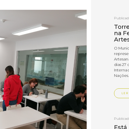
Publica
Torr
na Fe
Arte
O Munic
represe
Artesan
dias 27 
Interna
Nações
LER
Publica
Está