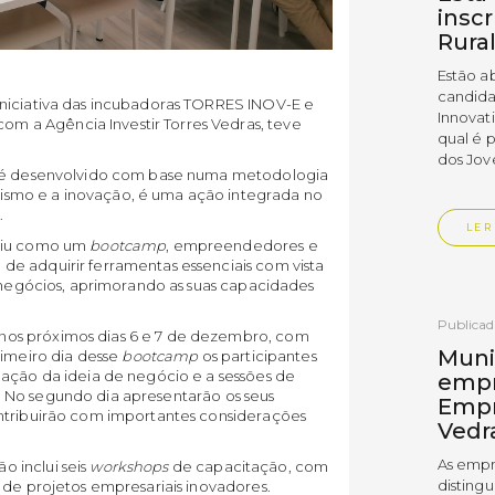
insc
Rura
Estão a
candida
iniciativa das incubadoras TORRES INOV-E e
Innovat
 a Agência Investir Torres Vedras, teve
qual é 
dos Jov
al é desenvolvido com base numa metodologia
smo e a inovação, é uma ação integrada no
.
LER
tuiu como um
bootcamp
, empreendedores e
e adquirir ferramentas essenciais com vista
e negócios, aprimorando as suas capacidades
Publica
os próximos dias 6 e 7 de dezembro, com
Muni
meiro dia desse
bootcamp
os participantes
dação da ideia de negócio e a sessões de
empr
. No segundo dia apresentarão os seus
Empr
ontribuirão com importantes considerações
Vedr
As empr
o inclui seis
workshops
de capacitação, com
disting
 de projetos empresariais inovadores.