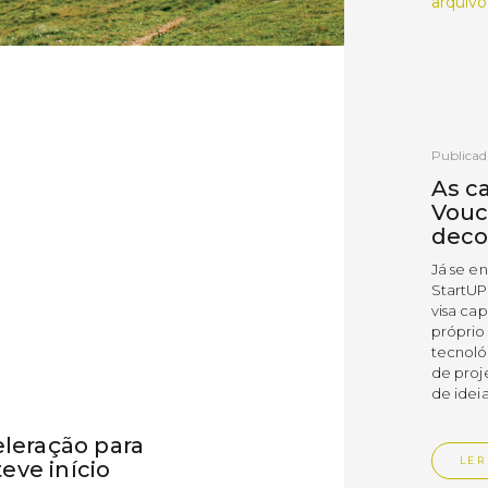
arquivo
Publicad
As c
Vouc
deco
Já se e
StartUP
visa cap
próprio
tecnoló
de proj
de ideia
eleração para
LER
eve início