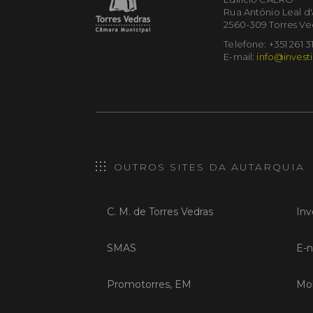
Rua António Leal d
2560-309 Torres Ve
Telefone: +351 261 3
E-mail:
info@investi
OUTROS SITES DA AUTARQUIA
C. M. de Torres Vedras
Inv
SMAS
E-n
Promotorres, EM
Mob