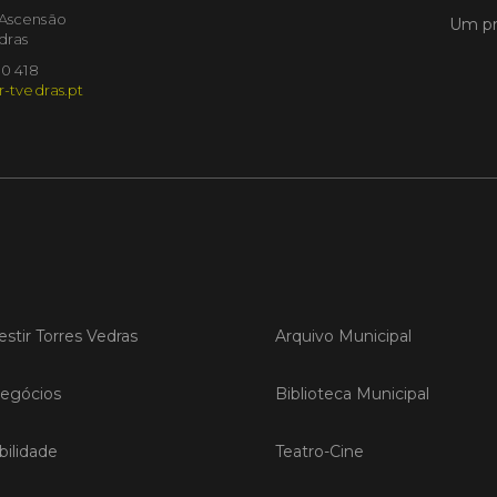
'Ascensão
Um pr
dras
LER
10 418
r-tvedras.pt
Publica
Torre
ediç
A Sema
Vedras r
reunin
empresa
iniciati
estir Torres Vedras
Arquivo Municipal
negócio
compet
egócios
Biblioteca Municipal
LER
ilidade
Teatro-Cine