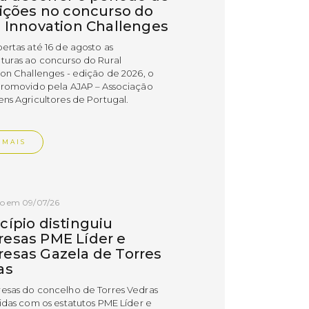
rições no concurso do
l Innovation Challenges
bertas até 16 de agosto as
turas ao concurso do Rural
ion Challenges - edição de 2026, o
promovido pela AJAP – Associação
ens Agricultores de Portugal.
 MAIS
do em 09/07/26
cípio distinguiu
esas PME Líder e
esas Gazela de Torres
as
esas do concelho de Torres Vedras
uidas com os estatutos PME Líder e