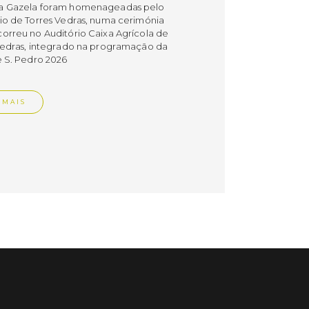
a Gazela foram homenageadas pelo
io de Torres Vedras, numa cerimónia
orreu no Auditório Caixa Agrícola de
Vedras, integrado na programação da
e S. Pedro 2026
 MAIS
do em 08/07/26
cípio estabeleceu
orando de
ndimento com agência
nvestimento de Oeiras
orando de entendimento entre o
io e a Oeiras Valley Investment
foi assinado na manhã de ontem, dia
lho, numa cerimónia realizada no
o do Convento da Graça.