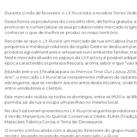
Durante o mês de fevereiro o
LX Rural
está a receber Torres Vedr
Dessa forma os produtores do concelho têm, de forma gratuita, 
promover e comercializar os seus produtos neste mercado origina
conhecer o que de melhor se produz no nosso território.
Recorde-se que o
LX Rural
é um mercado de rua em Lisboa (na zo
pequenos e médios produtores da região Oeste se deslocam para
produtos agroalimentares e artesanais num ambiente familiar, trad
Neste mercado situado no espaço da LX Factory é possível adquiri
época característicos pela sua frescura, aroma, sabor e que “vão 
Estando entre os 3 finalistas para os
Prémios Time Out Lisboa 2016
Ano”, o mercado
LX Rural
atrai mensalmente milhares de visitantes 
estrangeiros, que se rendem aos encantos desta iniciativa, onde 
entre vendedores e clientes.
Este mercado realiza-se todos os domingos, entre as 9h30 e as 16
permita, sai da rua e ocupa um pavilhão no mesmo local.
No dia 5 estiveram presentes no
LX Rural
os seguintes produtore
é Verde; Manjericos no Quintal; Conservas a Oeste; EUMA (Tradiç
Matacães; Fábrica Coroa; e Terra de Dinossauros.
O evento contou ainda com a atuação itinerante do grupo musica
recinto, levando os sons do mundo ao mercado
Lx Rural
.