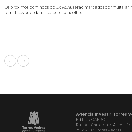
Os próximos domingos do
LX Rural
serão marcados por muita ani
temáticas que identificarão o concelho.
Agência Investir Torres 
Edifício CAERO
Rua António Leal d'Ascensão
2560-309 Torres Vedras