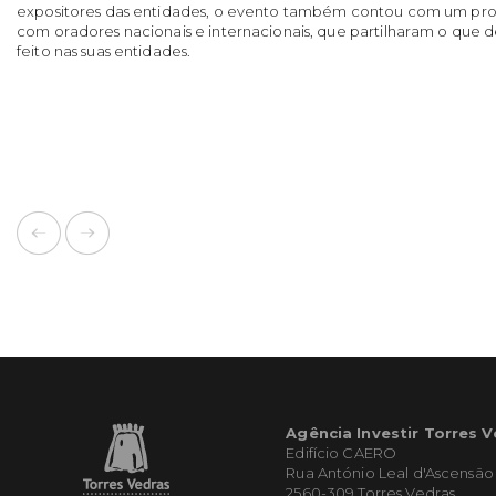
expositores das entidades, o evento também contou com um pr
com oradores nacionais e internacionais, que partilharam o que de
feito nas suas entidades.
Agência Investir Torres 
Edifício CAERO
Rua António Leal d'Ascensão
2560-309 Torres Vedras