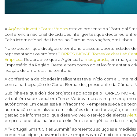
A
Agência Investir Torres Vedras
esteve presente na “Portugal Smar
conferência nacional de cidades inteligentes que decorreu entre o
Feira Internacional de Lisboa, no Parque das Nações, em Lisboa.
No expositor, que divulgou o território e as suas oportunidades d
representados os projetos
TORRES INOV-E
,
Torres Vedras LabCen
Empresa
. Recorde-se que a Agência foi
inaugurada
, em março, n
Empresário da Região Oeste e tem como objetivo fomentar a cr
fixação de empresas no território.
A conferência de cidades inteligentes teve início com a Cimeira 
com a participação de Carlos Bernardes, presidente da Câmara Mu
Sublinhe-se que dois dos projetos apoiados pelo TORRES INOV-E,
virtual têm sede social em Torres Vedras, marcaram presença no
autónomos. Em causa está a Infracontrol - empresa sueca de tec
automação especializada em soluções de monitorização, controlo
gestão de informação, que desenvolveu o serviço de alertas
Aler
empresa que atua na área da eficiência energética e da utilizaçã
A “Portugal Smart Cities Summit” apresentou soluções e medidas
como municípios, universidades e empresas no âmbito da inova