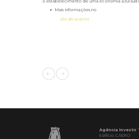
o estabelecimento de uma economia azul sust
Mais informações no
site
do evento
Agência Investir
Edifício CAERO