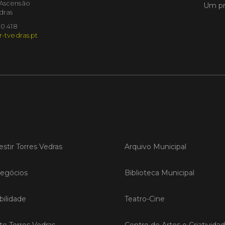
'Ascensão
Um pr
dras
10 418
LER
r-tvedras.pt
Publica
Torre
ediç
A Sema
Vedras r
reunin
empresa
estir Torres Vedras
Arquivo Municipal
iniciati
negócio
compet
egócios
Biblioteca Municipal
ilidade
Teatro-Cine
LER
ite Torres Vedras
Centro de Artes e Criativida