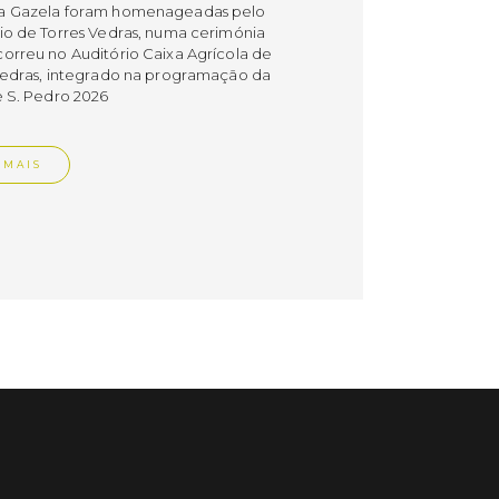
a Gazela foram homenageadas pelo
io de Torres Vedras, numa cerimónia
orreu no Auditório Caixa Agrícola de
Vedras, integrado na programação da
e S. Pedro 2026
 MAIS
do em 08/07/26
cípio estabeleceu
orando de
ndimento com agência
nvestimento de Oeiras
orando de entendimento entre o
io e a Oeiras Valley Investment
foi assinado na manhã de ontem, dia
lho, numa cerimónia realizada no
o do Convento da Graça.