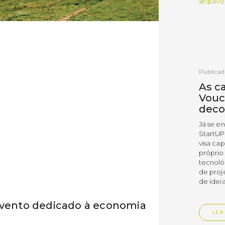
arquivo
Publicad
As c
Vouc
deco
Já se e
StartUP
visa cap
próprio
tecnoló
de proj
de ideia
 evento dedicado à economia
LER