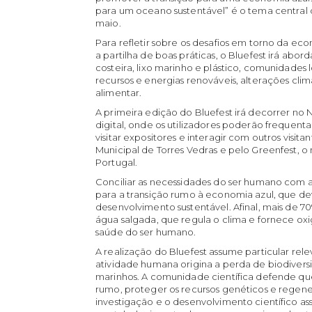
para um oceano sustentável” é o tema central 
maio.
Para refletir sobre os desafios em torno da ec
a partilha de boas práticas, o Bluefest irá abo
costeira, lixo marinho e plástico, comunidades l
recursos e energias renováveis, alterações clim
alimentar.
A primeira edição do Bluefest irá decorrer no
digital, onde os utilizadores poderão frequenta
visitar expositores e interagir com outros visi
Municipal de Torres Vedras e pelo Greenfest, 
Portugal.
Conciliar as necessidades do ser humano com 
para a transição rumo à economia azul, que dev
desenvolvimento sustentável. Afinal, mais de 7
água salgada, que regula o clima e fornece ox
saúde do ser humano.
A realização do Bluefest assume particular re
atividade humana origina a perda de biodiver
marinhos. A comunidade científica defende qu
rumo, proteger os recursos genéticos e regene
investigação e o desenvolvimento científico 