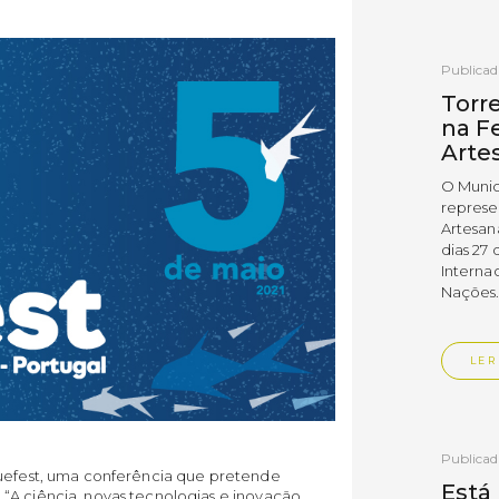
Publica
Torr
na Fe
Arte
O Munic
represe
Artesan
dias 27 
Interna
Nações
LER
Publica
luefest, uma conferência que pretende
Está
“A ciência, novas tecnologias e inovação