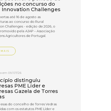
rições no concurso do
l Innovation Challenges
bertas até 16 de agosto as
turas ao concurso do Rural
ion Challenges - edição de 2026, o
promovido pela AJAP – Associação
ens Agricultores de Portugal.
 MAIS
do em 09/07/26
cípio distinguiu
esas PME Líder e
esas Gazela de Torres
as
esas do concelho de Torres Vedras
uidas com os estatutos PME Líder e