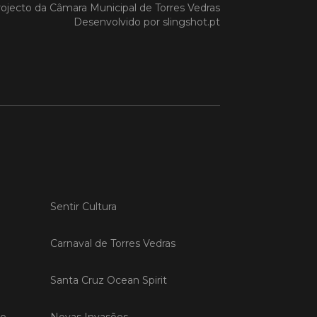
ojecto da
Câmara Municipal de Torres Vedras
Desenvolvido por
slingshot.pt
 MAIS
do em 20/04/26
s Vedras recebeu a 13.ª
ão da Semana INOV-E
na INOV-E – Empreender em Torres
egressou entre os dias 13 e 16 de abril,
do empreendedores, tecido
rial e especialistas num conjunto de
Sentir Cultura
vas focadas na inovação, criação de
s e desenvolvimento de
ências empreendedoras.
Carnaval de Torres Vedras
Santa Cruz Ocean Spirit
 MAIS
de
Novas Invasões