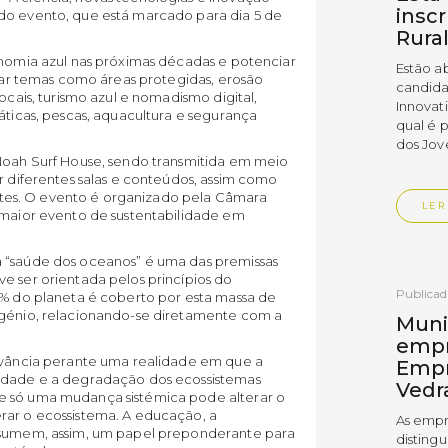
insc
do evento, que está marcado para dia 5 de
Rura
onomia azul nas próximas décadas e potenciar
Estão a
rdar temas como áreas protegidas, erosão
candida
ocais, turismo azul e nomadismo digital,
Innovat
áticas, pescas, aquacultura e segurança
qual é 
dos Jov
 Noah Surf House, sendo transmitida em meio
r diferentes salas e conteúdos, assim como
tantes. O evento é organizado pela Câmara
LER
o maior evento de sustentabilidade em
a “saúde dos oceanos” é uma das premissas
e ser orientada pelos princípios do
Publica
0% do planeta é coberto por esta massa de
igénio, relacionando-se diretamente com a
Muni
empr
levância perante uma realidade em que a
Empr
sidade e a degradação dos ecossistemas
Vedr
e só uma mudança sistémica pode alterar o
rar o ecossistema. A educação, a
As empr
assumem, assim, um papel preponderante para
disting