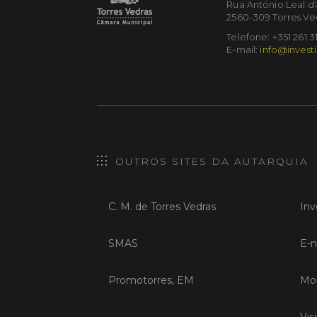
Rua António Leal d
2560-309 Torres Ve
Telefone: +351 261 3
E-mail:
info@investi
OUTROS SITES DA AUTARQUIA
C. M. de Torres Vedras
Inv
SMAS
E-n
Promotorres, EM
Mob
Vis