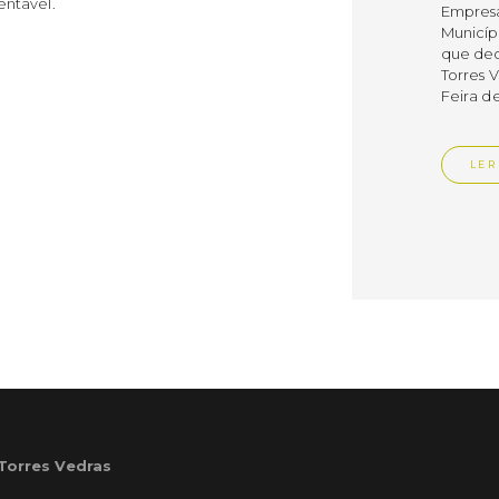
entável.
Empres
Municíp
que dec
Torres 
Feira d
LER
Publica
Muni
mem
ente
de i
Um mem
Municíp
Agency 
 Torres Vedras
7 de ju
claustr