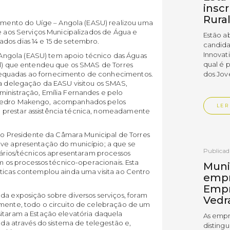
insc
Rura
ento do Uíge – Angola (EASU) realizou uma
 e aos Serviços Municipalizados de Água e
Estão a
dos dias 14 e 15 de setembro.
candida
Innovat
ngola (EASU) tem apoio técnico das Águas
qual é 
nal) que entendeu que os SMAS de Torres
dequadas ao fornecimento de conhecimentos.
dos Jov
ma delegação da EASU visitou os SMAS,
ministração, Emília Fernandes e pelo
 Pedro Makengo, acompanhados pelos
LER
 prestar assistência técnica, nomeadamente
pelo Presidente da Câmara Municipal de Torres
eve apresentação do município; a que se
Publica
onários/técnicos apresentaram processos
om os processos técnico-operacionais. Esta
Muni
áticas contemplou ainda uma visita ao Centro
empr
Empr
da exposição sobre diversos serviços, foram
Vedr
amente, todo o circuito de celebração de um
sitaram a Estação elevatória daquela
As empr
zada através do sistema de telegestão e,
disting