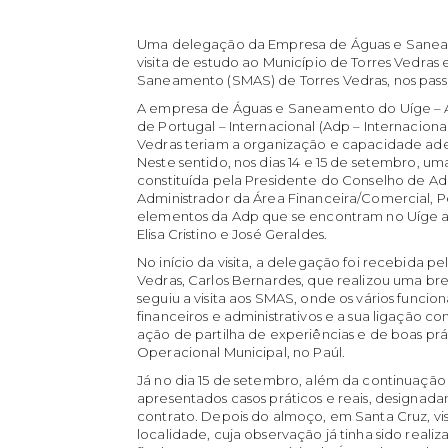
Uma delegação da Empresa de Águas e Saneam
visita de estudo ao Município de Torres Vedras
Saneamento (SMAS) de Torres Vedras, nos passa
A empresa de Águas e Saneamento do Uíge – A
de Portugal – Internacional (Adp – Internacio
Vedras teriam a organização e capacidade a
Neste sentido, nos dias 14 e 15 de setembro, u
constituída pela Presidente do Conselho de Ad
Administrador da Área Financeira/Comercial,
elementos da Adp que se encontram no Uíge a
Elisa Cristino e José Geraldes.
No início da visita, a delegação foi recebida 
Vedras, Carlos Bernardes, que realizou uma br
seguiu a visita aos SMAS, onde os vários funci
financeiros e administrativos e a sua ligação c
ação de partilha de experiências e de boas pr
Operacional Municipal, no Paúl.
Já no dia 15 de setembro, além da continuação 
apresentados casos práticos e reais, designad
contrato. Depois do almoço, em Santa Cruz, vi
localidade, cuja observação já tinha sido reali