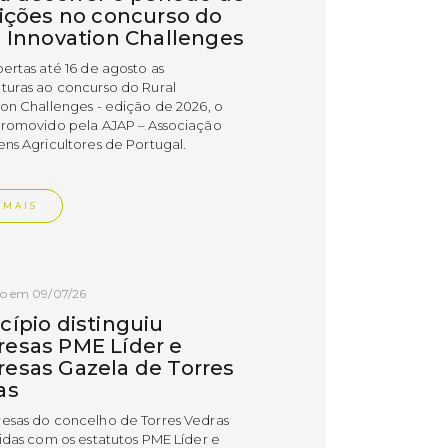
rições no concurso do
l Innovation Challenges
bertas até 16 de agosto as
turas ao concurso do Rural
ion Challenges - edição de 2026, o
promovido pela AJAP – Associação
ens Agricultores de Portugal.
 MAIS
do em 09/07/26
cípio distinguiu
esas PME Líder e
esas Gazela de Torres
as
esas do concelho de Torres Vedras
uidas com os estatutos PME Líder e