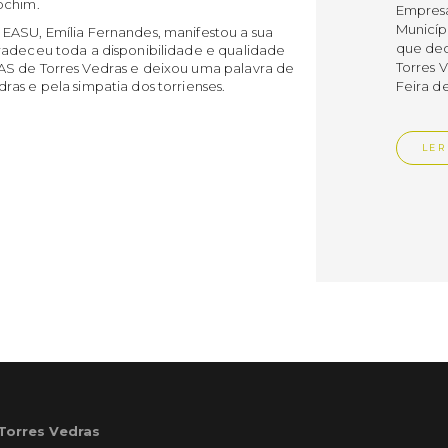
ochim.
Empres
Municíp
EASU, Emília Fernandes, manifestou a sua
que dec
radeceu toda a disponibilidade e qualidade
Torres 
AS de Torres Vedras e deixou uma palavra de
as e pela simpatia dos torrienses.
Feira d
LER
Publica
Muni
mem
ente
de i
Um mem
Municíp
Agency 
7 de ju
 Torres Vedras
claustr