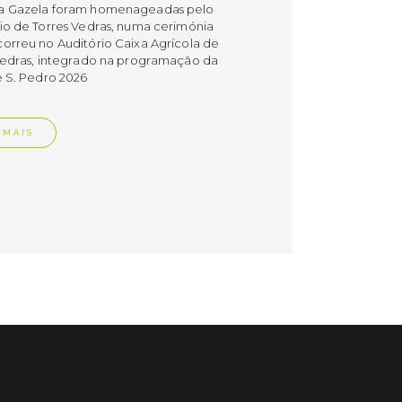
a Gazela foram homenageadas pelo
io de Torres Vedras, numa cerimónia
orreu no Auditório Caixa Agrícola de
Vedras, integrado na programação da
e S. Pedro 2026
 MAIS
do em 08/07/26
cípio estabeleceu
orando de
ndimento com agência
nvestimento de Oeiras
orando de entendimento entre o
io e a Oeiras Valley Investment
foi assinado na manhã de ontem, dia
lho, numa cerimónia realizada no
o do Convento da Graça.