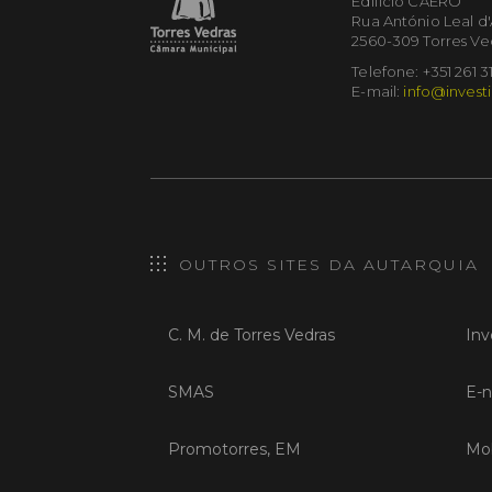
Edifício CAERO
Rua António Leal d
2560-309 Torres Ve
Telefone: +351 261 3
E-mail:
info@investi
OUTROS SITES DA AUTARQUIA
C. M. de Torres Vedras
Inv
SMAS
E-n
Promotorres, EM
Mob