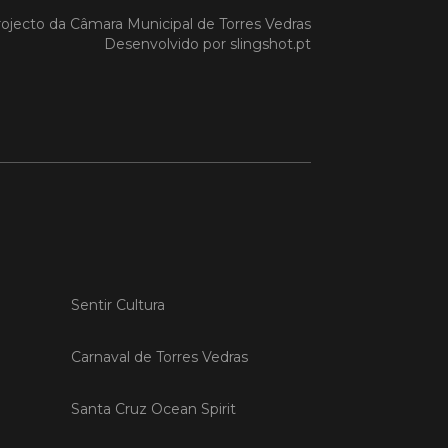
ojecto da
Câmara Municipal de Torres Vedras
Desenvolvido por
slingshot.pt
 MAIS
do em 20/04/26
s Vedras recebeu a 13.ª
ão da Semana INOV-E
na INOV-E – Empreender em Torres
egressou entre os dias 13 e 16 de abril,
do empreendedores, tecido
rial e especialistas num conjunto de
vas focadas na inovação, criação de
Sentir Cultura
s e desenvolvimento de
ências empreendedoras.
Carnaval de Torres Vedras
 MAIS
Santa Cruz Ocean Spirit