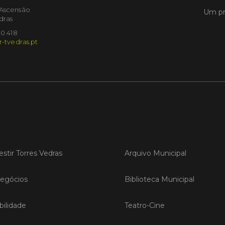
'Ascensão
Um pr
dras
LER
10 418
r-tvedras.pt
Publica
Torre
ediç
A Sema
Vedras r
reunin
empresa
iniciati
estir Torres Vedras
Arquivo Municipal
negócio
compet
egócios
Biblioteca Municipal
LER
ilidade
Teatro-Cine