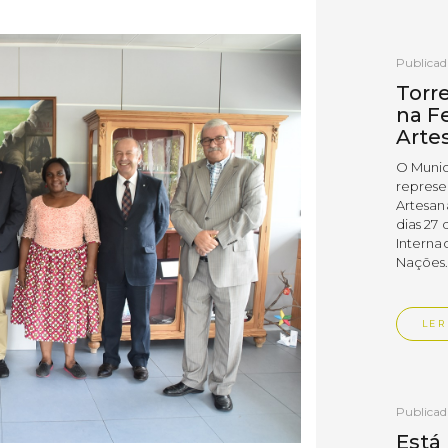
Publica
Torr
na Fe
Arte
O Munic
represe
Artesan
dias 27 
Interna
Nações
LER
Publica
Está