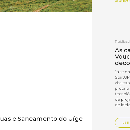
arquivo
Publicad
As c
Vouc
deco
Já se e
StartUP
visa cap
próprio
tecnoló
de proj
de ideia
uas e Saneamento do Uíge
LER