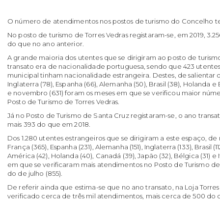
O número de atendimentos nos postos de turismo do Concelho t
No posto de turismo de Torres Vedras registaram-se, em 2019, 3.2
do que no ano anterior.
A grande maioria dos utentes que se dirigiram ao posto de turism
transato era de nacionalidade portuguesa, sendo que 423 utent
municipal tinham nacionalidade estrangeira. Destes, de salientar o
Inglaterra (78), Espanha (66), Alemanha (50), Brasil (38), Holanda e 
e novembro (631) foram os meses em que se verificou maior núm
Posto de Turismo de Torres Vedras.
Já no Posto de Turismo de Santa Cruz registaram-se, o ano transa
mais 393 do que em 2018.
Dos 1.280 utentes estrangeiros que se dirigiram a este espaço, de 
França (365), Espanha (231), Alemanha (151), Inglaterra (133), Brasil (
América (42), Holanda (40), Canadá (39), Japão (32), Bélgica (31) e I
em que se verificaram mais atendimentos no Posto de Turismo de S
do de julho (855).
De referir ainda que estima-se que no ano transato, na Loja Torre
verificado cerca de três mil atendimentos, mais cerca de 500 do