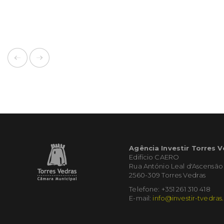
Agência Investir Torres 
Edifício CAERO
Rua António Leal d'Ascensão
2560-309 Torres Vedras
Telefone: +351 261 310 418
E-mail:
info@investir-tvedras