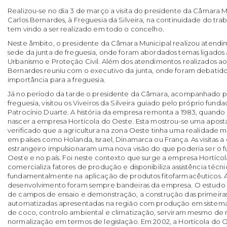
Realizou-se no dia 3 de março a visita do presidente da Câmara M
Carlos Bernardes, à Freguesia da Silveira, na continuidade do tr
tem vindo a ser realizado em todo o concelho.
Neste âmbito, o presidente da Câmara Municipal realizou atendim
sede da junta de freguesia, onde foram abordados temas ligados 
Urbanismo e Proteção Civil. Além dos atendimentos realizados ao
Bernardes reuniu com o executivo da junta, onde foram debatido
importância para a freguesia.
Já no período da tarde o presidente da Câmara, acompanhado pe
freguesia, visitou os Viveiros da Silveira guiado pelo próprio fund
Patrocínio Duarte. A história da empresa remonta a 1983, quando 
nascer a empresa Hortícola do Oeste. Esta mostrou-se uma aposta
verificado que a agricultura na zona Oeste tinha uma realidade m
em países como Holanda, Israel, Dinamarca ou França. As visitas 
estrangeiro impulsionaram uma nova visão do que poderia ser o fu
Oeste e no país. Foi neste contexto que surge a empresa Hortíc
comercializa fatores de produção e disponibiliza assistência técnic
fundamentalmente na aplicação de produtos fitofarmacêuticos. A
desenvolvimento foram sempre bandeiras da empresa. O estudo d
de campos de ensaio e demonstração, a construção das primeiras
automatizadas apresentadas na região com produção em sistema
de coco, controlo ambiental e climatização, serviram mesmo de
normalização em termos de legislação. Em 2002, a Hortícola do O