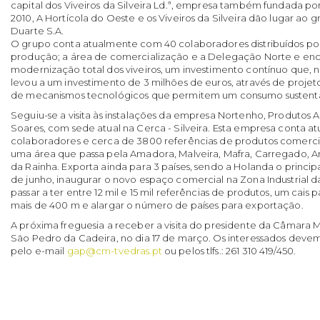
capital dos Viveiros da Silveira Ld.ª, empresa também fundada por
2010, A Hortícola do Oeste e os Viveiros da Silveira dão lugar ao 
Duarte S.A.
O grupo conta atualmente com 40 colaboradores distribuídos por 
produção; a área de comercialização e a Delegação Norte e encon
modernização total dos viveiros, um investimento contínuo que, n
levou a um investimento de 3 milhões de euros, através de projet
de mecanismos tecnológicos que permitem um consumo sustentá
Seguiu-se a visita às instalações da empresa Nortenho, Produtos A
Soares, com sede atual na Cerca - Silveira. Esta empresa conta 
colaboradores e cerca de 3800 referências de produtos comerci
uma área que passa pela Amadora, Malveira, Mafra, Carregado, Ar
da Rainha. Exporta ainda para 3 países, sendo a Holanda o principal
de junho, inaugurar o novo espaço comercial na Zona Industrial da
passar a ter entre 12 mil e 15 mil referências de produtos, um ca
mais de 400 m e alargar o número de países para exportação.
A próxima freguesia a receber a visita do presidente da Câmara M
São Pedro da Cadeira, no dia 17 de março. Os interessados devem
pelo e-mail
gap@cm-tvedras.pt
ou pelos tlfs.: 261 310 419/450.