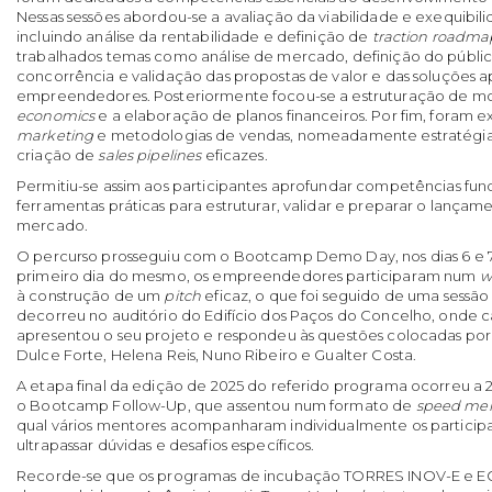
Nessas sessões abordou-se a avaliação da viabilidade e exequibil
incluindo análise da rentabilidade e definição de
traction roadma
trabalhados temas como análise de mercado, definição do públic
concorrência e validação das propostas de valor e das soluções 
empreendedores. Posteriormente focou-se a estruturação de m
economics
e a elaboração de planos financeiros. Por fim, foram e
marketing
e metodologias de vendas, nomeadamente estratégi
criação de
sales pipelines
eficazes.
Permitiu-se assim aos participantes aprofundar competências fun
ferramentas práticas para estruturar, validar e preparar o lançam
mercado.
O percurso prosseguiu com o Bootcamp Demo Day, nos dias 6 e
primeiro dia do mesmo, os empreendedores participaram num
w
à construção de um
pitch
eficaz, o que foi seguido de uma sessão
decorreu no auditório do Edifício dos Paços do Concelho, ond
apresentou o seu projeto e respondeu às questões colocadas por
Dulce Forte, Helena Reis, Nuno Ribeiro e Gualter Costa.
A etapa final da edição de 2025 do referido programa ocorreu a
o Bootcamp Follow-Up, que assentou num formato de
speed men
qual vários mentores acompanharam individualmente os participa
ultrapassar dúvidas e desafios específicos.
Recorde-se que os programas de incubação TORRES INOV-E e 