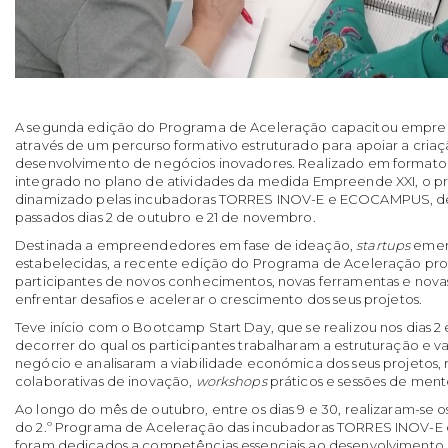
A segunda edição do Programa de Aceleração capacitou empr
através de um percurso formativo estruturado para apoiar a criaç
desenvolvimento de negócios inovadores. Realizado em formato 
integrado no plano de atividades da medida Empreende XXI, o p
dinamizado pelas incubadoras TORRES INOV-E e ECOCAMPUS, dec
passados dias 2 de outubro e 21 de novembro.
Destinada a empreendedores em fase de ideação,
startups
emerg
estabelecidas, a recente edição do Programa de Aceleração pro
participantes de novos conhecimentos, novas ferramentas e nov
enfrentar desafios e acelerar o crescimento dos seus projetos.
Teve início com o Bootcamp Start Day, que se realizou nos dias 2 
decorrer do qual os participantes trabalharam a estruturação e va
negócio e analisaram a viabilidade económica dos seus projetos,
colaborativas de inovação,
workshops
práticos e sessões de mento
Ao longo do mês de outubro, entre os dias 9 e 30, realizaram-se o
do 2.º Programa de Aceleração das incubadoras TORRES INOV-E
foram dedicados a competências essenciais ao desenvolvimento d