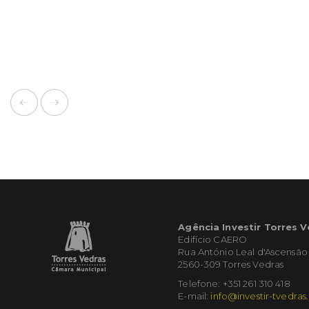
Agência Investir Torres 
Edifício CAERO
Rua António Leal d'Ascensão
2560-309 Torres Vedras
Telefone: +351 261 310 418
E-mail:
info@investir-tvedras