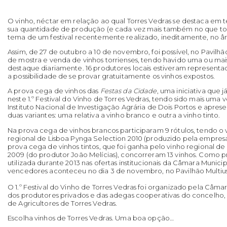
O vinho, néctar em relação ao qual Torres Vedras se destaca em t
sua quantidade de produção (e cada vez mais também no que toca
tema de um festival recentemente realizado, ineditamente, no 
Assim, de 27 de outubro a 10 de novembro, foi possível, no Pavilhão
de mostra e venda de vinhos torrienses, tendo havido uma ou ma
destaque diariamente. 16 produtores locais estiveram represent
a possibilidade de se provar gratuitamente os vinhos expostos.
A prova cega de vinhos das
Festas da Cidade
, uma iniciativa que j
neste 1.º Festival do Vinho de Torres Vedras, tendo sido mais um
Instituto Nacional de Investigação Agrária de Dois Portos e apr
duas variantes: uma relativa a vinho branco e outra a vinho tinto.
Na prova cega de vinhos brancos participaram 9 rótulos, tendo o 
regional de Lisboa Pynga Selection 2010 (produzido pela empresa
prova cega de vinhos tintos, que foi ganha pelo vinho regional d
2009 (do produtor João Melícias), concorreram 13 vinhos. Como p
utilizada durante 2013 nas ofertas institucionais da Câmara Munici
vencedores aconteceu no dia 3 de novembro, no Pavilhão Multius
O 1.º Festival do Vinho de Torres Vedras foi organizado pela Câm
dos produtores privados e das adegas cooperativas do concelh
de Agricultores de Torres Vedras.
Escolha vinhos de Torres Vedras. Uma boa opção…