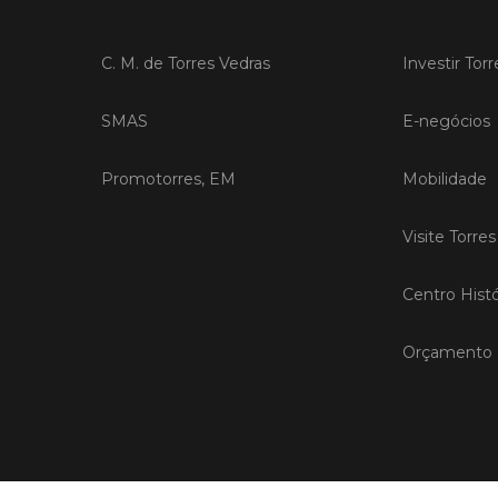
C. M. de Torres Vedras
Investir Tor
SMAS
E-negócios
Promotorres, EM
Mobilidade
Visite Torre
Centro Histó
Orçamento P