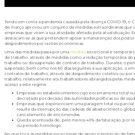
Tendo em conta a pandemia causada pela doença COVID-19, o Co
de março aprovou um conjunto de medidas extraordinárias que vi
empresas que viram a sua atividade afetada pela atual situação. E
destacam-se as que pretendem apoiar a manutenção dos postos d
despedimentos por razões económicas.
Uma das medidas passa por uma
medida
excecional e temporári
de trabalho, através de medidas como a redução temporária do
trabalho ou da suspensão de contrato de trabalho. Durante o pe
suspensão, bem como nos 60 dias seguintes à sua aplicação, o 
contratos de trabalho, através de despedimento coletivo ou por 
trabalho, relativamente aos trabalhadores abrangidos pelas medi
acesso a este regime:
Empresas ou estabelecimentos cujo encerramento total ou 
decretado por decisão das autoridades políticas ou de saú
Empresas que experienciem uma paragem total ou parcial 
resulte da interrupção das cadeias de abastecimento globai
cancelamento de encomendas.
Queda acentuada de, pelo menos 40% da faturação, por re
ou período homólogo.
No que toca às medidas excecionais de apoio e proteção de famí