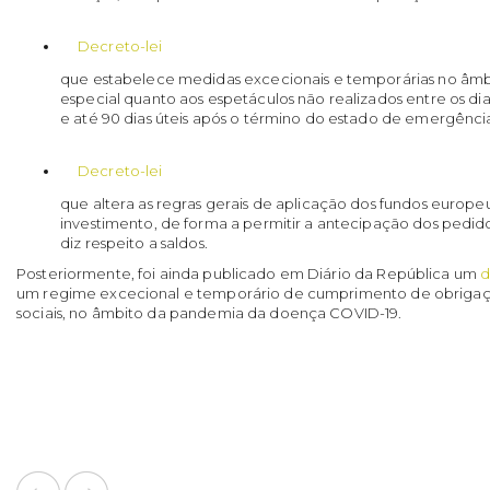
Decreto-lei
que estabelece medidas excecionais e temporárias no âmbito
especial quanto aos espetáculos não realizados entre os di
e até 90 dias úteis após o término do estado de emergênci
Decreto-lei
que altera as regras gerais de aplicação dos fundos europeu
investimento, de forma a permitir a antecipação dos pedi
diz respeito a saldos.
Posteriormente, foi ainda publicado em Diário da República um
d
um regime excecional e temporário de cumprimento de obrigaçõe
sociais, no âmbito da pandemia da doença COVID-19.