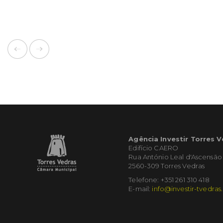
Agência Investir Torres 
Edifício CAERO
Rua António Leal d'Ascensão
2560-309 Torres Vedras
Telefone: +351 261 310 418
E-mail:
info@investir-tvedras