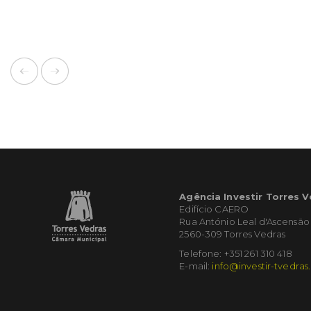
Agência Investir Torres 
Edifício CAERO
Rua António Leal d'Ascensão
2560-309 Torres Vedras
Telefone: +351 261 310 418
E-mail:
info@investir-tvedras