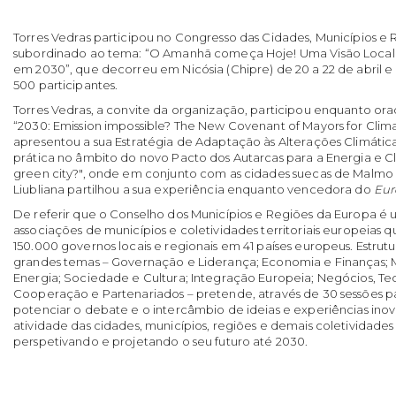
Torres Vedras participou no Congresso das Cidades, Municípios e 
subordinado ao tema: “O Amanhã começa Hoje! Uma Visão Local 
em 2030”, que decorreu em Nicósia (Chipre) de 20 a 22 de abril 
500 participantes.
Torres Vedras, a convite da organização, participou enquanto ora
“2030: Emission impossible? The New Covenant of Mayors for Clim
apresentou a sua Estratégia de Adaptação às Alterações Climáti
prática no âmbito do novo Pacto dos Autarcas para a Energia e C
green city?", onde em conjunto com as cidades suecas de Malmo
Liubliana partilhou a sua experiência enquanto vencedora do
Eur
De referir que o Conselho dos Municípios e Regiões da Europa é
associações de municípios e coletividades territoriais europeias 
150.000 governos locais e regionais em 41 países europeus. Estru
grandes temas – Governação e Liderança; Economia e Finanças; 
Energia; Sociedade e Cultura; Integração Europeia; Negócios, Te
Cooperação e Partenariados – pretende, através de 30 sessões par
potenciar o debate e o intercâmbio de ideias e experiências in
atividade das cidades, municípios, regiões e demais coletividades t
perspetivando e projetando o seu futuro até 2030.