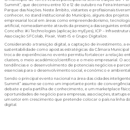
Summit”, que decorreu entre 10 e 12 de outubro na Feira Internacio
Parque das Nações. Neste âmbito, visitantes e profissionais tiver
conhecer, no stand institucional do Município, alguns dos projeto
empresarial local em áreas como empreendedorismo, tecnologia,
artificial, nomeadamente através da presença das seguintes enti
Concelho: iKi Technologies (aplicação myEyes), ICP – Infraestrutur
Associação SFColab, Pixair, Watt-IS e Grupo Digitalize.
Considerando a transição digital, a captação de investimento, a 
sustentabilidade como apostas estratégicas da Câmara Municipal 
troca de experiências no evento permitiu fortalecer a relação ent
clusters, o meio académico/científico e o meio empresarial. O
tendências e o desenvolvimento de potenciais negócios e parcer
essenciais para o desenvolvimento social, económico e ambiental 
Sendo o principal evento nacional na área das cidades inteligente
Summit” assume-se como um importante ponto de convergência,
debate e pela partilha de conhecimento, e um marketplace físic
oportunidades de negócio para empresas, associações, startups e
um setor em crescimento que pretende colocar o país na linha d
digital.