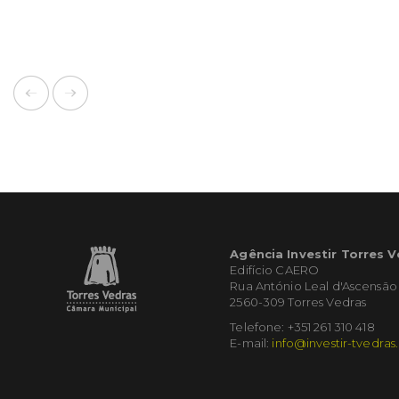
Agência Investir Torres 
Edifício CAERO
Rua António Leal d'Ascensão
2560-309 Torres Vedras
Telefone: +351 261 310 418
E-mail:
info@investir-tvedras